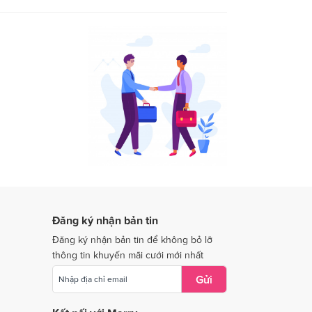
Dịch vụ cưới tại Khánh Hòa
Dịch vụ cưới tại Lâm Đồng
Dịch vụ cưới tại Long An
Dịch vụ cưới tại Ninh Thuận
Dịch vụ cưới tại Quảng Nam
Dịch vụ cưới tại Quảng Trị
Dịch vụ cưới tại Thái Nguyên
Dịch vụ cưới tại Tiền Giang
Dịch vụ cưới tại Vĩnh Long
Đăng ký nhận bản tin
Dịch vụ cưới tại Bắc Giang
Đăng ký nhận bản tin để không bỏ lỡ
thông tin khuyến mãi cưới mới nhất
Gửi