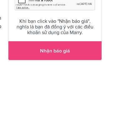
n
Khi bạn click vào "Nhận báo giá",
p
nghĩa là bạn đã đồng ý với các điều
khoản sử dụng của Marry.
Nhận báo giá