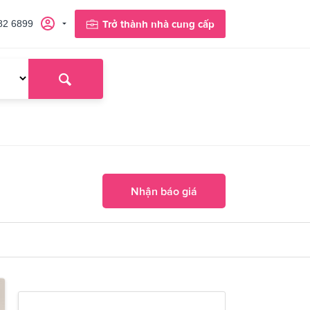
82 6899
Trở thành nhà cung cấp
Nhận báo giá