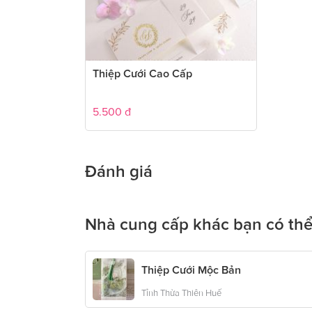
Thiệp Cưới Cao Cấp
5.500
đ
Đánh giá
Nhà cung cấp khác bạn có thể
Thiệp Cưới Mộc Bản
Tỉnh Thừa Thiên Huế