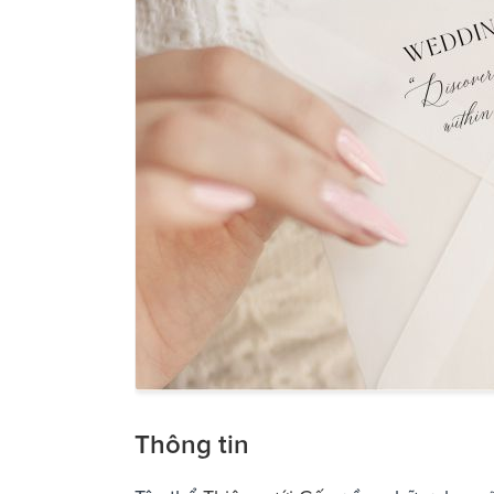
Thông tin