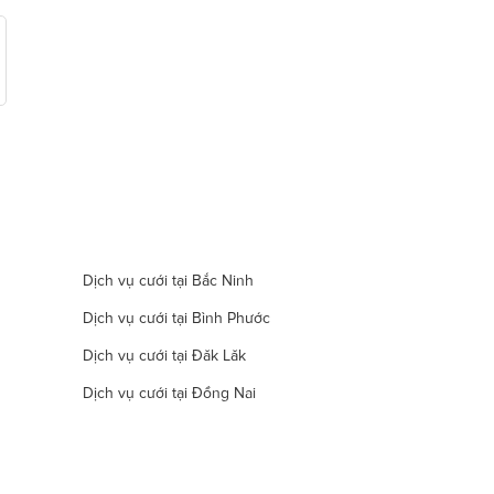
Dịch vụ cưới tại Bắc Ninh
Dịch vụ cưới tại Bình Phước
Dịch vụ cưới tại Đăk Lăk
Dịch vụ cưới tại Đồng Nai
Dịch vụ cưới tại Hà Nam
Dịch vụ cưới tại Đà Nẵng