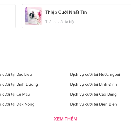
Thiệp Cưới Nhất Tín
Thành phố Hà Nội
 cưới tại Bạc Liêu
Dịch vụ cưới tại Nước ngoài
ụ cưới tại Bình Dương
Dịch vụ cưới tại Bình Định
ụ cưới tại Cà Mau
Dịch vụ cưới tại Cao Bằng
ụ cưới tại Đăk Nông
Dịch vụ cưới tại Điện Biên
 cưới tại Gia Lai
Dịch vụ cưới tại Hà Giang
XEM THÊM
 cưới tại Hà Tĩnh
Dịch vụ cưới tại Hải Dương