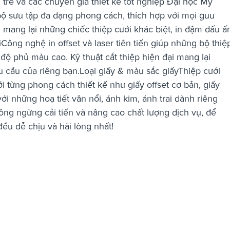
trẻ và các chuyên gia thiết kế tốt nghiệp Đại học Mỹ
ộ sưu tập đa dạng phong cách, thích hợp với mọi guu
 mang lại những chiếc thiệp cưới khác biệt, in đậm dấu ấ
iCông nghệ in offset và laser tiên tiến giúp những bộ thiệ
 độ phủ màu cao. Kỹ thuật cắt thiệp hiện đại mang lại
 cầu của riêng bạn.Loại giấy & màu sắc giấyThiệp cưới
 từng phong cách thiết kế như giấy offset cơ bản, giấy
ới những hoạ tiết vân nổi, ánh kim, ánh trai dành riêng
ng ngừng cải tiến và nâng cao chất lượng dịch vụ, để
ều dễ chịu và hài lòng nhất!