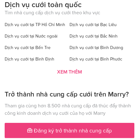
Dịch vụ cưới toàn quốc
Tìm nhà cung cấp dịch vụ cưới theo khu vực
Dịch vụ cưới tại TP Hồ Chí Minh
Dịch vụ cưới tại Bạc Liêu
Dịch vụ cưới tại Nước ngoài
Dịch vụ cưới tại Bắc Ninh
Dịch vụ cưới tại Bến Tre
Dịch vụ cưới tại Bình Dương
Dịch vụ cưới tại Bình Định
Dịch vụ cưới tại Bình Phước
Dịch vụ cưới tại Bình Thuận
Dịch vụ cưới tại Cà Mau
XEM THÊM
Dịch vụ cưới tại Cao Bằng
Dịch vụ cưới tại Đăk Lăk
Trở thành nhà cung cấp cưới trên Marry?
Dịch vụ cưới tại Hà Nội
Dịch vụ cưới tại Đăk Nông
Dịch vụ cưới tại Điện Biên
Dịch vụ cưới tại Đồng Nai
Tham gia cùng hơn 8.500 nhà cung cấp đã thúc đẩy thành
công kinh doanh dịch vụ cưới của họ với Marry
Dịch vụ cưới tại Đồng Tháp
Dịch vụ cưới tại Gia Lai
Dịch vụ cưới tại Hà Giang
Dịch vụ cưới tại Hà Nam
Đăng ký trở thành nhà cung cấp