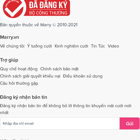
Dịch vụ cưới tại Quảng Ninh
Dịch vụ cưới tại Quảng Trị
Dịch vụ cưới tại Sóc Trăng
Dịch vụ cưới tại Sơn La
Bản quyền thuộc về Marry © 2010-2021
Dịch vụ cưới tại Tây Ninh
Dịch vụ cưới tại Thái Nguyên
Marry.vn
Dịch vụ cưới tại Thái Bình
Dịch vụ cưới tại Thanh Hóa
Về chúng tôi
Ý tưởng cưới
Kinh nghiệm cưới
Tin Tức
Video
Dịch vụ cưới tại Thừa Thiên - Huế
Dịch vụ cưới tại Tiền Giang
Trợ giúp
Dịch vụ cưới tại An Giang
Dịch vụ cưới tại Trà Vinh
Quy chế hoạt động
Chính sách bảo mật
Chính sách giải quyết khiếu nại
Điều khoản sử dụng
Dịch vụ cưới tại Tuyên Quang
Dịch vụ cưới tại Vĩnh Long
Câu hỏi thường gặp
Dịch vụ cưới tại Vĩnh Phúc
Dịch vụ cưới tại Yên Bái
Đăng ký nhận bản tin
Dịch vụ cưới tại Bà Rịa - Vũng Tàu
Dịch vụ cưới tại Bắc Giang
Đăng ký nhận bản tin để không bỏ lỡ thông tin khuyến mãi cưới mới
nhất
Dịch vụ cưới tại Bắc Kạn
Gửi