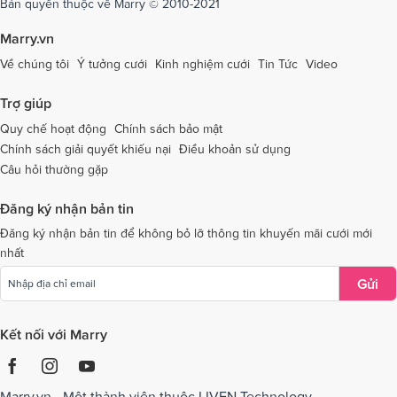
Bản quyền thuộc về Marry © 2010-2021
Dịch vụ cưới tại Tây Ninh
Dịch vụ cưới tại Thái Nguyên
Marry.vn
Dịch vụ cưới tại Thái Bình
Dịch vụ cưới tại Thanh Hóa
Về chúng tôi
Ý tưởng cưới
Kinh nghiệm cưới
Tin Tức
Video
Dịch vụ cưới tại Thừa Thiên - Huế
Dịch vụ cưới tại Tiền Giang
Trợ giúp
Dịch vụ cưới tại An Giang
Dịch vụ cưới tại Trà Vinh
Quy chế hoạt động
Chính sách bảo mật
Chính sách giải quyết khiếu nại
Điều khoản sử dụng
Dịch vụ cưới tại Tuyên Quang
Dịch vụ cưới tại Vĩnh Long
Câu hỏi thường gặp
Dịch vụ cưới tại Vĩnh Phúc
Dịch vụ cưới tại Yên Bái
Đăng ký nhận bản tin
Dịch vụ cưới tại Bà Rịa - Vũng Tàu
Dịch vụ cưới tại Bắc Giang
Đăng ký nhận bản tin để không bỏ lỡ thông tin khuyến mãi cưới mới
nhất
Dịch vụ cưới tại Bắc Kạn
Gửi
Kết nối với Marry
Marry.vn - Một thành viên thuộc LIVEN Technology