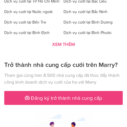
Dịch vụ cưới tại TP Hồ Chí Minh
Dịch vụ cưới tại Bạc Liêu
Dịch vụ cưới tại Nước ngoài
Dịch vụ cưới tại Bắc Ninh
Dịch vụ cưới tại Bến Tre
Dịch vụ cưới tại Bình Dương
Dịch vụ cưới tại Bình Định
Dịch vụ cưới tại Bình Phước
Dịch vụ cưới tại Bình Thuận
Dịch vụ cưới tại Cà Mau
XEM THÊM
Dịch vụ cưới tại Cao Bằng
Dịch vụ cưới tại Đăk Lăk
Trở thành nhà cung cấp cưới trên Marry?
Dịch vụ cưới tại Hà Nội
Dịch vụ cưới tại Đăk Nông
Dịch vụ cưới tại Điện Biên
Dịch vụ cưới tại Đồng Nai
Tham gia cùng hơn 8.500 nhà cung cấp đã thúc đẩy thành
công kinh doanh dịch vụ cưới của họ với Marry
Dịch vụ cưới tại Đồng Tháp
Dịch vụ cưới tại Gia Lai
Dịch vụ cưới tại Hà Giang
Dịch vụ cưới tại Hà Nam
Đăng ký trở thành nhà cung cấp
Dịch vụ cưới tại Hà Tây
Dịch vụ cưới tại Hà Tĩnh
Dịch vụ cưới tại Hải Dương
Dịch vụ cưới tại Đà Nẵng