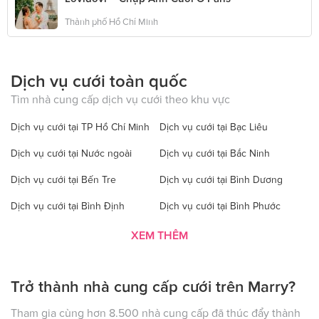
Thành phố Hồ Chí Minh
Dịch vụ cưới toàn quốc
Tìm nhà cung cấp dịch vụ cưới theo khu vực
Dịch vụ cưới tại TP Hồ Chí Minh
Dịch vụ cưới tại Bạc Liêu
Dịch vụ cưới tại Nước ngoài
Dịch vụ cưới tại Bắc Ninh
Dịch vụ cưới tại Bến Tre
Dịch vụ cưới tại Bình Dương
Dịch vụ cưới tại Bình Định
Dịch vụ cưới tại Bình Phước
Dịch vụ cưới tại Bình Thuận
Dịch vụ cưới tại Cà Mau
XEM THÊM
Dịch vụ cưới tại Cao Bằng
Dịch vụ cưới tại Đăk Lăk
Trở thành nhà cung cấp cưới trên Marry?
Dịch vụ cưới tại Hà Nội
Dịch vụ cưới tại Đăk Nông
Dịch vụ cưới tại Điện Biên
Dịch vụ cưới tại Đồng Nai
Tham gia cùng hơn 8.500 nhà cung cấp đã thúc đẩy thành