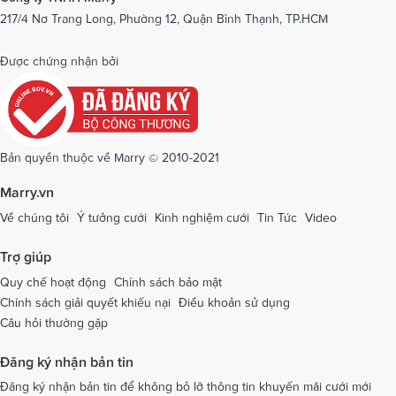
217/4 Nơ Trang Long, Phường 12, Quận Bình Thạnh, TP.HCM
Dịch vụ cưới tại Phú Yên
Dịch vụ cưới tại Phú Thọ
Dịch vụ cưới tại Quảng Bình
Dịch vụ cưới tại Quảng Nam
Được chứng nhận bởi
Dịch vụ cưới tại Quảng Ngãi
Dịch vụ cưới tại Hải Phòng
Dịch vụ cưới tại Quảng Ninh
Dịch vụ cưới tại Quảng Trị
Dịch vụ cưới tại Sóc Trăng
Dịch vụ cưới tại Sơn La
Bản quyền thuộc về Marry © 2010-2021
Dịch vụ cưới tại Tây Ninh
Dịch vụ cưới tại Thái Nguyên
Marry.vn
Dịch vụ cưới tại Thái Bình
Dịch vụ cưới tại Thanh Hóa
Về chúng tôi
Ý tưởng cưới
Kinh nghiệm cưới
Tin Tức
Video
Dịch vụ cưới tại Thừa Thiên - Huế
Dịch vụ cưới tại Tiền Giang
Trợ giúp
Dịch vụ cưới tại An Giang
Dịch vụ cưới tại Trà Vinh
Quy chế hoạt động
Chính sách bảo mật
Chính sách giải quyết khiếu nại
Điều khoản sử dụng
Dịch vụ cưới tại Tuyên Quang
Dịch vụ cưới tại Vĩnh Long
Câu hỏi thường gặp
Dịch vụ cưới tại Vĩnh Phúc
Dịch vụ cưới tại Yên Bái
Đăng ký nhận bản tin
Dịch vụ cưới tại Bà Rịa - Vũng Tàu
Dịch vụ cưới tại Bắc Giang
Đăng ký nhận bản tin để không bỏ lỡ thông tin khuyến mãi cưới mới