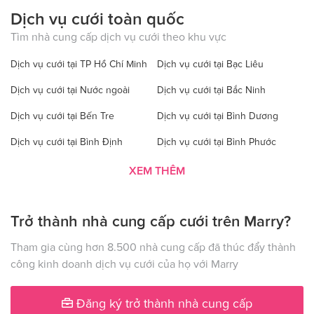
Dịch vụ cưới toàn quốc
Tìm nhà cung cấp dịch vụ cưới theo khu vực
Dịch vụ cưới tại TP Hồ Chí Minh
Dịch vụ cưới tại Bạc Liêu
Dịch vụ cưới tại Nước ngoài
Dịch vụ cưới tại Bắc Ninh
Dịch vụ cưới tại Bến Tre
Dịch vụ cưới tại Bình Dương
Dịch vụ cưới tại Bình Định
Dịch vụ cưới tại Bình Phước
Dịch vụ cưới tại Bình Thuận
Dịch vụ cưới tại Cà Mau
XEM THÊM
Dịch vụ cưới tại Cao Bằng
Dịch vụ cưới tại Đăk Lăk
Trở thành nhà cung cấp cưới trên Marry?
Dịch vụ cưới tại Hà Nội
Dịch vụ cưới tại Đăk Nông
Dịch vụ cưới tại Điện Biên
Dịch vụ cưới tại Đồng Nai
Tham gia cùng hơn 8.500 nhà cung cấp đã thúc đẩy thành
công kinh doanh dịch vụ cưới của họ với Marry
Dịch vụ cưới tại Đồng Tháp
Dịch vụ cưới tại Gia Lai
Dịch vụ cưới tại Hà Giang
Dịch vụ cưới tại Hà Nam
Đăng ký trở thành nhà cung cấp