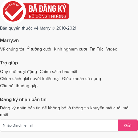
Dịch vụ cưới tại Quảng Ngãi
Dịch vụ cưới tại Hải Phòng
Dịch vụ cưới tại Quảng Ninh
Dịch vụ cưới tại Quảng Trị
Dịch vụ cưới tại Sóc Trăng
Dịch vụ cưới tại Sơn La
Bản quyền thuộc về Marry © 2010-2021
Dịch vụ cưới tại Tây Ninh
Dịch vụ cưới tại Thái Nguyên
Marry.vn
Dịch vụ cưới tại Thái Bình
Dịch vụ cưới tại Thanh Hóa
Về chúng tôi
Ý tưởng cưới
Kinh nghiệm cưới
Tin Tức
Video
Dịch vụ cưới tại Thừa Thiên - Huế
Dịch vụ cưới tại Tiền Giang
Trợ giúp
Dịch vụ cưới tại An Giang
Dịch vụ cưới tại Trà Vinh
Quy chế hoạt động
Chính sách bảo mật
Chính sách giải quyết khiếu nại
Điều khoản sử dụng
Dịch vụ cưới tại Tuyên Quang
Dịch vụ cưới tại Vĩnh Long
Câu hỏi thường gặp
Dịch vụ cưới tại Vĩnh Phúc
Dịch vụ cưới tại Yên Bái
Đăng ký nhận bản tin
Dịch vụ cưới tại Bà Rịa - Vũng Tàu
Dịch vụ cưới tại Bắc Giang
Đăng ký nhận bản tin để không bỏ lỡ thông tin khuyến mãi cưới mới
nhất
Dịch vụ cưới tại Bắc Kạn
Gửi