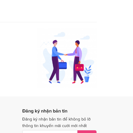
Dịch vụ cưới tại Đà Nẵng
Dịch vụ cưới tại Khánh Hòa
Dịch vụ cưới tại Lâm Đồng
Dịch vụ cưới tại Long An
Dịch vụ cưới tại Ninh Thuận
Dịch vụ cưới tại Quảng Nam
Dịch vụ cưới tại Quảng Trị
Dịch vụ cưới tại Thái Nguyên
Dịch vụ cưới tại Tiền Giang
Dịch vụ cưới tại Vĩnh Long
Đăng ký nhận bản tin
Dịch vụ cưới tại Bắc Giang
Đăng ký nhận bản tin để không bỏ lỡ
thông tin khuyến mãi cưới mới nhất