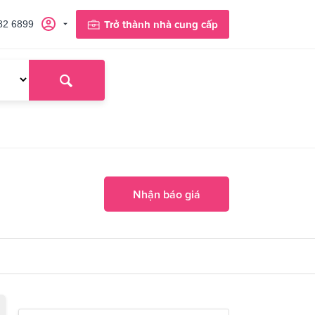
82 6899
Trở thành nhà cung cấp
Nhận báo giá