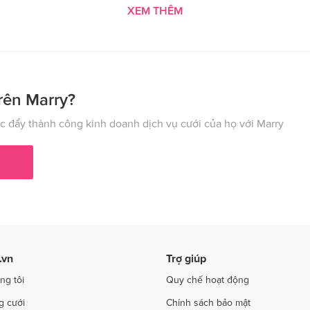
XEM THÊM
 cưới tại Hà Tĩnh
Dịch vụ cưới tại Hải Dương
ụ cưới tại Hòa Bình
Dịch vụ cưới tại Hưng Yên
ụ cưới tại Kon Tom
Dịch vụ cưới tại Lai Châu
 cưới tại Lào Cai
Dịch vụ cưới tại Cần Thơ
rên Marry?
ụ cưới tại Nghệ An
Dịch vụ cưới tại Ninh Bình
 đẩy thành công kinh doanh dịch vụ cưới của họ với Marry
ụ cưới tại Phú Thọ
Dịch vụ cưới tại Quảng Bình
ụ cưới tại Hải Phòng
Dịch vụ cưới tại Quảng Ninh
 cưới tại Sơn La
Dịch vụ cưới tại Tây Ninh
ụ cưới tại Thanh Hóa
Dịch vụ cưới tại Thừa Thiên - Huế
 cưới tại Trà Vinh
Dịch vụ cưới tại Tuyên Quang
.vn
Trợ giúp
 cưới tại Yên Bái
Dịch vụ cưới tại Bà Rịa - Vũng Tàu
ng tôi
Quy chế hoạt động
g cưới
Chính sách bảo mật