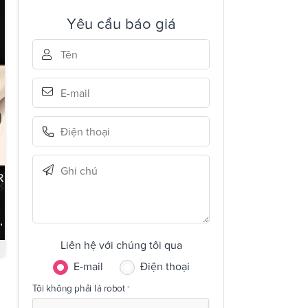
Yêu cầu báo giá
Liên hệ với chúng tôi qua
E-mail
Điện thoại
Tôi không phải là robot