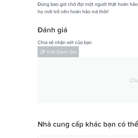
Đừng bao giờ chờ đợi một người thật hoàn hảo, 
họ mới trở nên hoàn hảo mà thôi!
Đánh giá
Chia sẻ nhận xét của bạn
Viết Đánh Giá
Chư
Nhà cung cấp khác bạn có thể