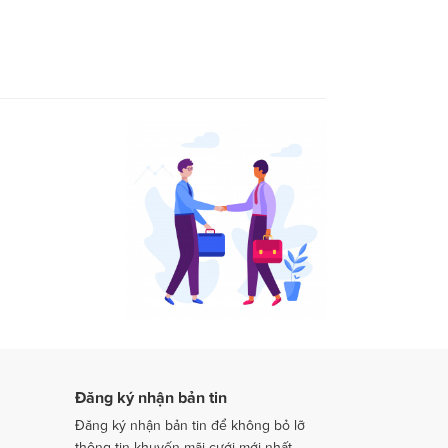
Dịch vụ cưới tại Hà Nam
Dịch vụ cưới tại Đà Nẵng
Dịch vụ cưới tại Khánh Hòa
Dịch vụ cưới tại Lâm Đồng
Dịch vụ cưới tại Long An
Dịch vụ cưới tại Ninh Thuận
Dịch vụ cưới tại Quảng Nam
Dịch vụ cưới tại Quảng Trị
Dịch vụ cưới tại Thái Nguyên
Dịch vụ cưới tại Tiền Giang
Dịch vụ cưới tại Vĩnh Long
Đăng ký nhận bản tin
Dịch vụ cưới tại Bắc Giang
Đăng ký nhận bản tin để không bỏ lỡ
thông tin khuyến mãi cưới mới nhất