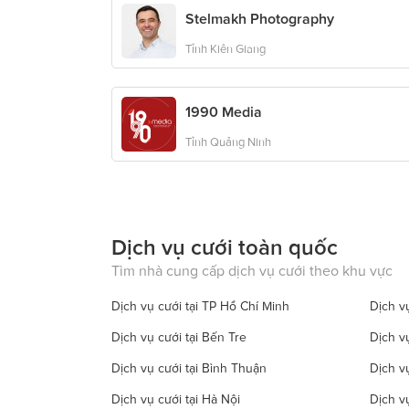
Stelmakh Photography
Tỉnh Kiên Giang
1990 Media
Tỉnh Quảng Ninh
Dịch vụ cưới toàn quốc
Tìm nhà cung cấp dịch vụ cưới theo khu vực
Dịch vụ cưới tại TP Hồ Chí Minh
Dịch vụ
Dịch vụ cưới tại Bến Tre
Dịch v
Dịch vụ cưới tại Bình Thuận
Dịch v
Dịch vụ cưới tại Hà Nội
Dịch v