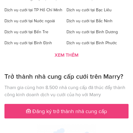
Dịch vụ cưới tại TP Hồ Chí Minh
Dịch vụ cưới tại Bạc Liêu
Dịch vụ cưới tại Nước ngoài
Dịch vụ cưới tại Bắc Ninh
Dịch vụ cưới tại Bến Tre
Dịch vụ cưới tại Bình Dương
Dịch vụ cưới tại Bình Định
Dịch vụ cưới tại Bình Phước
Dịch vụ cưới tại Bình Thuận
Dịch vụ cưới tại Cà Mau
XEM THÊM
Dịch vụ cưới tại Cao Bằng
Dịch vụ cưới tại Đăk Lăk
Trở thành nhà cung cấp cưới trên Marry?
Dịch vụ cưới tại Hà Nội
Dịch vụ cưới tại Đăk Nông
Dịch vụ cưới tại Điện Biên
Dịch vụ cưới tại Đồng Nai
Tham gia cùng hơn 8.500 nhà cung cấp đã thúc đẩy thành
công kinh doanh dịch vụ cưới của họ với Marry
Dịch vụ cưới tại Đồng Tháp
Dịch vụ cưới tại Gia Lai
Dịch vụ cưới tại Hà Giang
Dịch vụ cưới tại Hà Nam
Đăng ký trở thành nhà cung cấp
Dịch vụ cưới tại Hà Tây
Dịch vụ cưới tại Hà Tĩnh
Dịch vụ cưới tại Hải Dương
Dịch vụ cưới tại Đà Nẵng