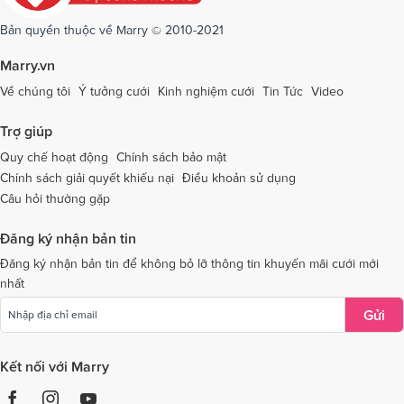
Dịch vụ cưới tại Sóc Trăng
Dịch vụ cưới tại Sơn La
Bản quyền thuộc về Marry © 2010-2021
Dịch vụ cưới tại Tây Ninh
Dịch vụ cưới tại Thái Nguyên
Marry.vn
Dịch vụ cưới tại Thái Bình
Dịch vụ cưới tại Thanh Hóa
Về chúng tôi
Ý tưởng cưới
Kinh nghiệm cưới
Tin Tức
Video
Dịch vụ cưới tại Thừa Thiên - Huế
Dịch vụ cưới tại Tiền Giang
Trợ giúp
Dịch vụ cưới tại An Giang
Dịch vụ cưới tại Trà Vinh
Quy chế hoạt động
Chính sách bảo mật
Chính sách giải quyết khiếu nại
Điều khoản sử dụng
Dịch vụ cưới tại Tuyên Quang
Dịch vụ cưới tại Vĩnh Long
Câu hỏi thường gặp
Dịch vụ cưới tại Vĩnh Phúc
Dịch vụ cưới tại Yên Bái
Đăng ký nhận bản tin
Dịch vụ cưới tại Bà Rịa - Vũng Tàu
Dịch vụ cưới tại Bắc Giang
Đăng ký nhận bản tin để không bỏ lỡ thông tin khuyến mãi cưới mới
nhất
Dịch vụ cưới tại Bắc Kạn
Gửi
Kết nối với Marry