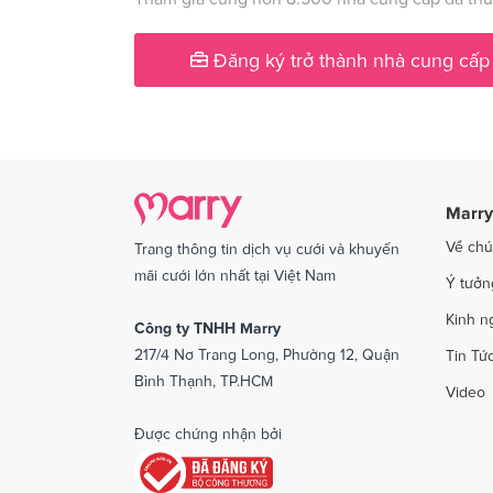
Dịch vụ cưới tại Phú Yên
Dịch v
Đăng ký trở thành nhà cung cấp
Dịch vụ cưới tại Quảng Ngãi
Dịch v
Dịch vụ cưới tại Sóc Trăng
Dịch vụ
Dịch vụ cưới tại Thái Bình
Dịch v
Dịch vụ cưới tại An Giang
Dịch vụ
Marry
Dịch vụ cưới tại Vĩnh Phúc
Dịch vụ
Về chú
Trang thông tin dịch vụ cưới và khuyến
Dịch vụ cưới tại Bắc Kạn
mãi cưới lớn nhất tại Việt Nam
Ý tưởn
Kinh n
Công ty TNHH Marry
217/4 Nơ Trang Long, Phường 12, Quận
Tin Tứ
Bình Thạnh, TP.HCM
Video
Được chứng nhận bởi