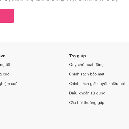
ụ cưới tại Phú Thọ
Dịch vụ cưới tại Quảng Bình
ụ cưới tại Hải Phòng
Dịch vụ cưới tại Quảng Ninh
 cưới tại Sơn La
Dịch vụ cưới tại Tây Ninh
ụ cưới tại Thanh Hóa
Dịch vụ cưới tại Thừa Thiên - Huế
 cưới tại Trà Vinh
Dịch vụ cưới tại Tuyên Quang
.vn
Trợ giúp
 cưới tại Yên Bái
Dịch vụ cưới tại Bà Rịa - Vũng Tàu
ng tôi
Quy chế hoạt động
g cưới
Chính sách bảo mật
ghiệm cưới
Chính sách giải quyết khiếu nại
c
Điều khoản sử dụng
Câu hỏi thường gặp