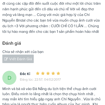
đi cùng các cặp đôi đến suốt cuộc đời như một lời chúc trăm
năm hạnh phúc gửi đến cô dâu và chú rể Với vẻ đẹp thơ
mộng và lãng mạn … Cùng với mức giá hợp lý của Chí
Nguyễn Bridal cho các bạn trẻ vừa muốn chụp ảnh cưới vừa
du lịch <3 Với phương châm : CƯỚI CHỈ CÓ 1 LẦN ... Chúng
tôi tự hào mang đến cho các bạn 1 sản phẩm hoàn hảo nhất
Đánh giá
Chia sẻ nhận xét của bạn
Viết Đánh Giá
Đắc Kỉ
D
Đăng lúc: 22:57, 04/02/2017
Mình và bà xã vào Đà Nẵng du lịch tiện thể chụp ảnh cưới
luôn. Điều mình lo lắng nhất là chọn thợ chụp hình nhất ,
may mắn khi tìm hiểu gặp ngay anh Chí Nguyễn . Vừa là chủ
tiệm vừa là người thực hiện cuốn album của 2vc mình . Khi