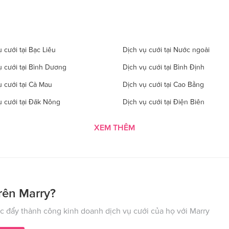
 cưới tại Bạc Liêu
Dịch vụ cưới tại Nước ngoài
ụ cưới tại Bình Dương
Dịch vụ cưới tại Bình Định
ụ cưới tại Cà Mau
Dịch vụ cưới tại Cao Bằng
ụ cưới tại Đăk Nông
Dịch vụ cưới tại Điện Biên
 cưới tại Gia Lai
Dịch vụ cưới tại Hà Giang
XEM THÊM
 cưới tại Hà Tĩnh
Dịch vụ cưới tại Hải Dương
ụ cưới tại Hòa Bình
Dịch vụ cưới tại Hưng Yên
ụ cưới tại Kon Tom
Dịch vụ cưới tại Lai Châu
 cưới tại Lào Cai
Dịch vụ cưới tại Cần Thơ
rên Marry?
ụ cưới tại Nghệ An
Dịch vụ cưới tại Ninh Bình
 đẩy thành công kinh doanh dịch vụ cưới của họ với Marry
ụ cưới tại Phú Thọ
Dịch vụ cưới tại Quảng Bình