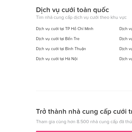
Dịch vụ cưới toàn quốc
Tìm nhà cung cấp dịch vụ cưới theo khu vực
Dịch vụ cưới tại TP Hồ Chí Minh
Dịch vụ
Dịch vụ cưới tại Bến Tre
Dịch v
Dịch vụ cưới tại Bình Thuận
Dịch v
Dịch vụ cưới tại Hà Nội
Dịch v
Dịch vụ cưới tại Đồng Tháp
Dịch vụ
Dịch vụ cưới tại Hà Tây
Dịch vụ
Dịch vụ cưới tại Hậu Giang
Dịch v
Dịch vụ cưới tại Kiên Giang
Dịch v
Dịch vụ cưới tại Lạng Sơn
Dịch vụ
Trở thành nhà cung cấp cưới t
Dịch vụ cưới tại Nam Định
Dịch v
Tham gia cùng hơn 8.500 nhà cung cấp đã thúc
Dịch vụ cưới tại Phú Yên
Dịch v