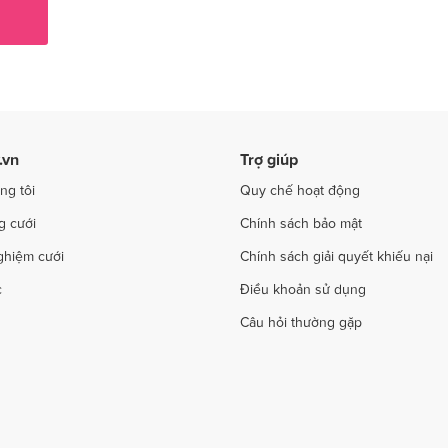
ụ cưới tại Hải Phòng
Dịch vụ cưới tại Quảng Ninh
 cưới tại Sơn La
Dịch vụ cưới tại Tây Ninh
ụ cưới tại Thanh Hóa
Dịch vụ cưới tại Thừa Thiên - Huế
 cưới tại Trà Vinh
Dịch vụ cưới tại Tuyên Quang
.vn
Trợ giúp
 cưới tại Yên Bái
Dịch vụ cưới tại Bà Rịa - Vũng Tàu
ng tôi
Quy chế hoạt động
g cưới
Chính sách bảo mật
ghiệm cưới
Chính sách giải quyết khiếu nại
c
Điều khoản sử dụng
Câu hỏi thường gặp