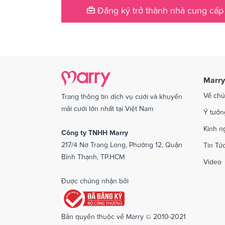
Đăng ký trở thành nhà cung cấp
Dịch vụ cưới tại Quảng Ngãi
Dịch v
Dịch vụ cưới tại Sóc Trăng
Dịch vụ
Dịch vụ cưới tại Thái Bình
Dịch v
Dịch vụ cưới tại An Giang
Dịch vụ
Marry
Dịch vụ cưới tại Vĩnh Phúc
Dịch vụ
Về chú
Trang thông tin dịch vụ cưới và khuyến
Dịch vụ cưới tại Bắc Kạn
mãi cưới lớn nhất tại Việt Nam
Ý tưởn
Kinh n
Công ty TNHH Marry
217/4 Nơ Trang Long, Phường 12, Quận
Tin Tứ
Bình Thạnh, TP.HCM
Video
Được chứng nhận bởi
Bản quyền thuộc về Marry © 2010-2021