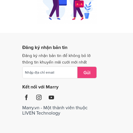
Dịch vụ cưới tại Quảng Trị
Dịch vụ cưới tại Thái Nguyên
Dịch vụ cưới tại Tiền Giang
Dịch vụ cưới tại Vĩnh Long
Đăng ký nhận bản tin
Dịch vụ cưới tại Bắc Giang
Đăng ký nhận bản tin để không bỏ lỡ
thông tin khuyến mãi cưới mới nhất
Gửi
Kết nối với Marry
Marry.vn - Một thành viên thuộc
LIVEN Technology