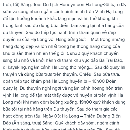
trưa, tối) Sáng: Tour Du Lịch Honeymoon Hạ LongĐôi bạn dậy
sớm và cùng nhau ngắm cảnh bình minh trên Vịnh Hạ Long
để tận hưởng khoảnh khắc lãng mạn và hít thở không khí
trong lành sau đó dùng bữa điểm tâm sáng tại nhà hàng của
du thuyền. Sau đó tiếp tục hành trình thăm quan vẻ đẹp
quyến rũ của Hạ Long với Hang Sửng Sốt – Một trong những
hang động đẹp và lớn nhất trong hệ thông hang động của
khu di sản thiên nhiên thế giới. 09h30 quý khách chuyển
sang tầu nhỏ và khởi hành đi thăm khu vực đảo Ba Trái Đào,
đi kayaking, ngắm cảnh Hạ Long thơ mộng…. Sau đó quay lại
thuyền và dùng bữa trưa trên thuyền. Chiều: Sau bữa trưa,
đoàn tiếp tục khám phá Hạ Long huyền bí – 16h00 Đoàn
quay lại Du thuyền nghỉ ngơi và ngắm cảnh hoang hôn trên
vịnh Hạ long để tận mắt thấy được vẻ huyền bí trên vịnh Hạ
Long mỗi khi màn đêm buông xuống. 19h00 quý khách dùng
bữa tối tại nhà hàng trên Du thuyền. Sau đó tham gia các
hạot động trên tầu. Ngày 03: Hạ Long – Thiên Đường Biển
Đảo (Ăn sáng, trưa) Sáng: Quý khách dậy sớm, ngắm cảnh
bình minh và dùng bữa sáng tại nhà hàng trên Tầu. Sau đó