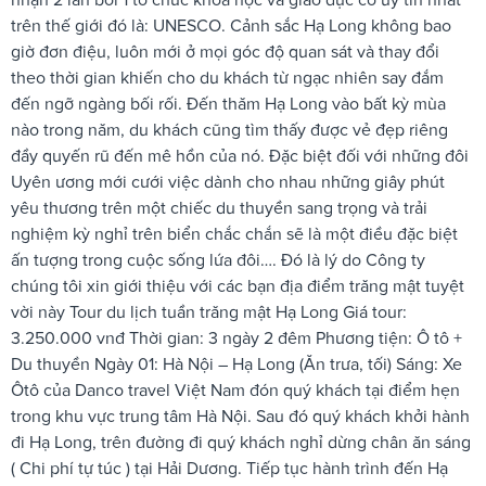
trên thế giới đó là: UNESCO. Cảnh sắc Hạ Long không bao
giờ đơn điệu, luôn mới ở mọi góc độ quan sát và thay đổi
theo thời gian khiến cho du khách từ ngạc nhiên say đắm
đến ngỡ ngàng bối rối. Đến thăm Hạ Long vào bất kỳ mùa
nào trong năm, du khách cũng tìm thấy được vẻ đẹp riêng
đầy quyến rũ đến mê hồn của nó. Đặc biệt đối với những đôi
Uyên ương mới cưới việc dành cho nhau những giây phút
yêu thương trên một chiếc du thuyền sang trọng và trải
nghiệm kỳ nghỉ trên biển chắc chắn sẽ là một điều đặc biệt
ấn tượng trong cuộc sống lứa đôi…. Đó là lý do Công ty
chúng tôi xin giới thiệu với các bạn địa điểm trăng mật tuyệt
vời này Tour du lịch tuần trăng mật Hạ Long Giá tour:
3.250.000 vnđ Thời gian: 3 ngày 2 đêm Phương tiện: Ô tô +
Du thuyền Ngày 01: Hà Nội – Hạ Long (Ăn trưa, tối) Sáng: Xe
Ôtô của Danco travel Việt Nam đón quý khách tại điểm hẹn
trong khu vực trung tâm Hà Nội. Sau đó quý khách khởi hành
đi Hạ Long, trên đường đi quý khách nghỉ dừng chân ăn sáng
( Chi phí tự túc ) tại Hải Dương. Tiếp tục hành trình đến Hạ