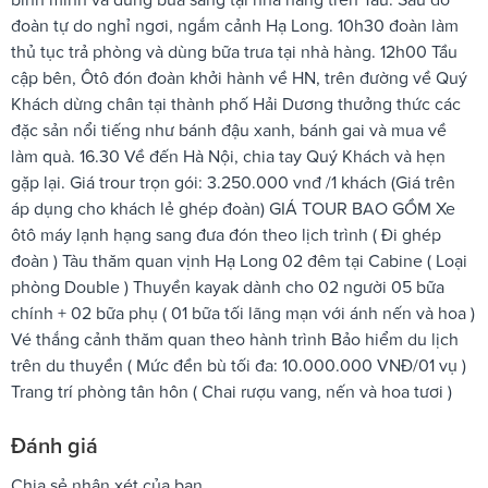
đoàn tự do nghỉ ngơi, ngắm cảnh Hạ Long. 10h30 đoàn làm
thủ tục trả phòng và dùng bữa trưa tại nhà hàng. 12h00 Tầu
cập bên, Ôtô đón đoàn khởi hành về HN, trên đường về Quý
Khách dừng chân tại thành phố Hải Dương thưởng thức các
đặc sản nổi tiếng như bánh đậu xanh, bánh gai và mua về
làm quà. 16.30 Về đến Hà Nội, chia tay Quý Khách và hẹn
gặp lại. Giá trour trọn gói: 3.250.000 vnđ /1 khách (Giá trên
áp dụng cho khách lẻ ghép đoàn) GIÁ TOUR BAO GỒM Xe
ôtô máy lạnh hạng sang đưa đón theo lịch trình ( Đi ghép
đoàn ) Tàu thăm quan vịnh Hạ Long 02 đêm tại Cabine ( Loại
phòng Double ) Thuyền kayak dành cho 02 người 05 bữa
chính + 02 bữa phụ ( 01 bữa tối lãng mạn với ánh nến và hoa )
Vé thắng cảnh thăm quan theo hành trình Bảo hiểm du lịch
trên du thuyền ( Mức đền bù tối đa: 10.000.000 VNĐ/01 vụ )
Trang trí phòng tân hôn ( Chai rượu vang, nến và hoa tươi )
Đánh giá
Chia sẻ nhận xét của bạn