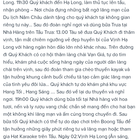
Long. 11h30 Quý khách đến Hạ Long, làm thủ tục lên tầu,
nhận phòng – Nơi chứa đựng những bất ngờ lãng mạn của
Du lịch Năm Châu dành tặng cho quý khách tại không gian
riêng tư này… Sau đó đoàn nghỉ ngơi và dùng bữa Trưa tại
Nhà Hàng trên Tầu Trưa: 13.00 Tàu sẽ đưa Quý Khách đi thăm
vịnh, tận mắt chiêm ngưỡng vẻ đẹp huyền bí của Vịnh Hạ
Long với hàng ngàn hòn đảo lớn nhỏ khác nhau. Trên đường
đi Quý Khách có cơ hội thăm làng chài Vạn Giá, tự do tìm
hiểu, khám phá cuộc sống hàng ngày của người dân làng
chài trên vịnh, sau đó đoàn tham gia chèo thuyền kayak và
tận hưởng khung cảnh buổi chiều tà tạo cảm giác lãng mạn
của tình yêu đôi lứa… Quý khách tự do khám phá khu vực
Hang Tối , Hang Sáng …. Sau đó về lại du thuyền và nghỉ
ngơi. 19h00 Quý khách dùng bữa tối tại Nhà hàng với hoa
tươi, nến và ly rượu vang chắc chắn sẽ mang đến cho hai bạn
một không khí lãng mạn và ấm cúng trong chuyến đi. Sau
bữa tối Quý khách có thể tự do dạo chơi trên Boong Tầu để
tận hưởng những giây phút riêng tư và lãng mạn hoặc tham
gia Hat Karaoke trên Tầu. Ngày 02:Vịnh Hạ Long (Ăn sáng,