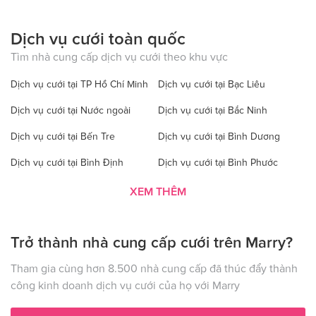
Dịch vụ cưới toàn quốc
Tìm nhà cung cấp dịch vụ cưới theo khu vực
Dịch vụ cưới tại TP Hồ Chí Minh
Dịch vụ cưới tại Bạc Liêu
Dịch vụ cưới tại Nước ngoài
Dịch vụ cưới tại Bắc Ninh
Dịch vụ cưới tại Bến Tre
Dịch vụ cưới tại Bình Dương
Dịch vụ cưới tại Bình Định
Dịch vụ cưới tại Bình Phước
Dịch vụ cưới tại Bình Thuận
Dịch vụ cưới tại Cà Mau
XEM THÊM
Dịch vụ cưới tại Cao Bằng
Dịch vụ cưới tại Đăk Lăk
Trở thành nhà cung cấp cưới trên Marry?
Dịch vụ cưới tại Hà Nội
Dịch vụ cưới tại Đăk Nông
Dịch vụ cưới tại Điện Biên
Dịch vụ cưới tại Đồng Nai
Tham gia cùng hơn 8.500 nhà cung cấp đã thúc đẩy thành
công kinh doanh dịch vụ cưới của họ với Marry
Dịch vụ cưới tại Đồng Tháp
Dịch vụ cưới tại Gia Lai