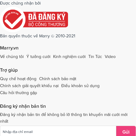
Dịch vụ cưới tại Quảng Bình
Dịch vụ cưới tại Quảng Nam
Được chứng nhận bởi
Dịch vụ cưới tại Quảng Ngãi
Dịch vụ cưới tại Hải Phòng
Dịch vụ cưới tại Quảng Ninh
Dịch vụ cưới tại Quảng Trị
Dịch vụ cưới tại Sóc Trăng
Dịch vụ cưới tại Sơn La
Bản quyền thuộc về Marry © 2010-2021
Dịch vụ cưới tại Tây Ninh
Dịch vụ cưới tại Thái Nguyên
Marry.vn
Dịch vụ cưới tại Thái Bình
Dịch vụ cưới tại Thanh Hóa
Về chúng tôi
Ý tưởng cưới
Kinh nghiệm cưới
Tin Tức
Video
Dịch vụ cưới tại Thừa Thiên - Huế
Dịch vụ cưới tại Tiền Giang
Trợ giúp
Dịch vụ cưới tại An Giang
Dịch vụ cưới tại Trà Vinh
Quy chế hoạt động
Chính sách bảo mật
Chính sách giải quyết khiếu nại
Điều khoản sử dụng
Dịch vụ cưới tại Tuyên Quang
Dịch vụ cưới tại Vĩnh Long
Câu hỏi thường gặp
Dịch vụ cưới tại Vĩnh Phúc
Dịch vụ cưới tại Yên Bái
Đăng ký nhận bản tin
Dịch vụ cưới tại Bà Rịa - Vũng Tàu
Dịch vụ cưới tại Bắc Giang
Đăng ký nhận bản tin để không bỏ lỡ thông tin khuyến mãi cưới mới
nhất
Dịch vụ cưới tại Bắc Kạn
Gửi