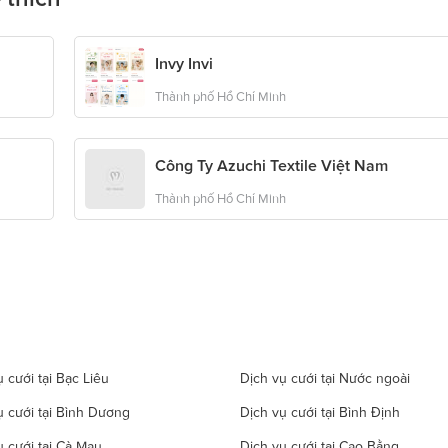
Invy Invi
Thành phố Hồ Chí Minh
Công Ty Azuchi Textile Việt Nam
Thành phố Hồ Chí Minh
 cưới tại Bạc Liêu
Dịch vụ cưới tại Nước ngoài
ụ cưới tại Bình Dương
Dịch vụ cưới tại Bình Định
ụ cưới tại Cà Mau
Dịch vụ cưới tại Cao Bằng