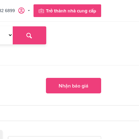
82 6899
Trở thành nhà cung cấp
Nhận báo giá