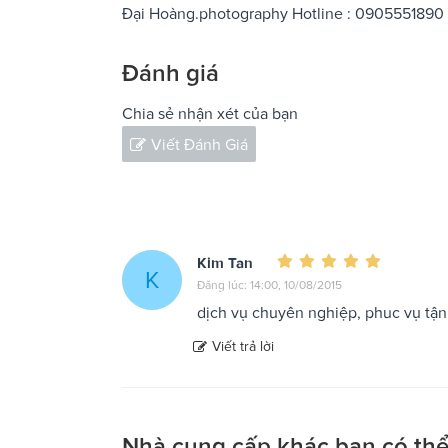
Đại Hoàng.photography Hotline : 0905551890 
Đánh giá
Chia sẻ nhận xét của bạn
Viết Đánh Giá
Kim Tan
K
Đăng lúc: 14:00, 10/08/2015
dịch vụ chuyên nghiệp, phuc vụ tận
Viết trả lời
Nhà cung cấp khác bạn có thể