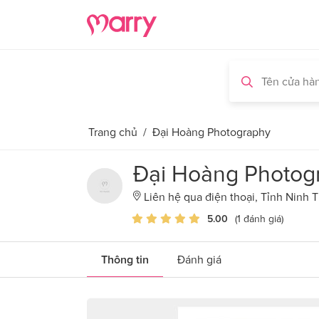
Trang chủ
/
Đại Hoàng Photography
Đại Hoàng Photog
Liên hệ qua điện thoại, Tỉnh Ninh 
5.00
(1 đánh giá)
Thông tin
Đánh giá