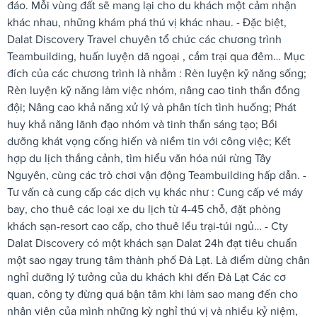
đáo. Mỗi vùng đất sẽ mang lại cho du khách một cảm nhận
khác nhau, những khám phá thú vị khác nhau. - Đặc biệt,
Dalat Discovery Travel chuyên tổ chức các chương trình
Teambuilding, huấn luyện dã ngoại , cắm trại qua đêm… Mục
đích của các chương trình là nhằm : Rèn luyện kỹ năng sống;
Rèn luyện kỹ năng làm việc nhóm, nâng cao tinh thần đồng
đội; Nâng cao khả năng xử lý và phân tích tình huống; Phát
huy khả năng lãnh đạo nhóm và tinh thần sáng tạo; Bồi
dưỡng khát vọng cống hiến và niềm tin với công việc; Kết
hợp du lịch thắng cảnh, tìm hiểu văn hóa núi rừng Tây
Nguyên, cùng các trò chơi vận động Teambuilding hấp dẫn. -
Tư vấn cà cung cấp các dịch vụ khác như : Cung cấp vé máy
bay, cho thuê các loại xe du lịch từ 4-45 chỗ, đặt phòng
khách sạn-resort cao cấp, cho thuê lều trại-túi ngủ… - Cty
Dalat Discovery có một khách sạn Dalat 24h đạt tiêu chuẩn
một sao ngay trung tâm thành phố Đà Lạt. Là điểm dừng chân
nghỉ dưỡng lý tưởng của du khách khi đến Đà Lạt Các cơ
quan, công ty đừng quá bận tâm khi làm sao mang đến cho
nhân viên của mình những kỳ nghỉ thú vị và nhiều kỷ niệm,