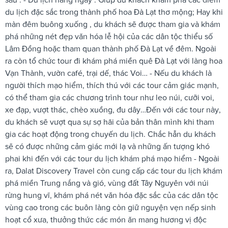
du lịch đặc sắc trong thành phố hoa Đà Lạt thơ mộng; Hay khi
màn đêm buông xuống , du khách sẽ được tham gia và khám
phá những nét đẹp văn hóa lễ hội của các dân tộc thiểu số
Lâm Đồng hoặc tham quan thành phố Đà Lạt về đêm. Ngoài
ra còn tổ chức tour đi khám phá miền quê Đà Lạt với làng hoa
Vạn Thành, vườn café, trại dế, thác Voi… - Nếu du khách là
người thích mạo hiểm, thích thú với các tour cảm giác mạnh,
có thể tham gia các chương trình tour như leo núi, cưỡi voi,
xe đạp, vượt thác, chèo xuồng, đu dây…Đến với các tour này,
du khách sẽ vượt qua sự sợ hãi của bản thân mình khi tham
gia các hoạt động trong chuyến du lịch. Chắc hẵn du khách
sẽ có được những cảm giác mới lạ và những ấn tượng khó
phai khi đến với các tour du lịch khám phá mạo hiểm - Ngoài
ra, Dalat Discovery Travel còn cung cấp các tour du lịch khám
phá miền Trung nắng và gió, vùng đất Tây Nguyên với núi
rừng hung vĩ, khám phá nét văn hóa đặc sắc của các dân tộc
vùng cao trong các buôn làng còn giữ nguyện vẹn nếp sinh
hoạt cổ xưa, thưởng thức các món ăn mang hương vị độc