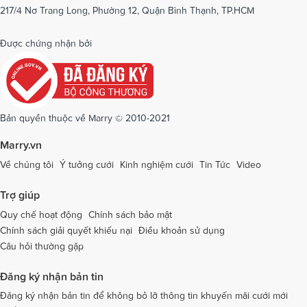
217/4 Nơ Trang Long, Phường 12, Quận Bình Thạnh, TP.HCM
Dịch vụ cưới tại Phú Yên
Dịch vụ cưới tại Phú Thọ
Dịch vụ cưới tại Quảng Bình
Dịch vụ cưới tại Quảng Nam
Được chứng nhận bởi
Dịch vụ cưới tại Quảng Ngãi
Dịch vụ cưới tại Hải Phòng
Dịch vụ cưới tại Quảng Ninh
Dịch vụ cưới tại Quảng Trị
Dịch vụ cưới tại Sóc Trăng
Dịch vụ cưới tại Sơn La
Bản quyền thuộc về Marry © 2010-2021
Dịch vụ cưới tại Tây Ninh
Dịch vụ cưới tại Thái Nguyên
Marry.vn
Dịch vụ cưới tại Thái Bình
Dịch vụ cưới tại Thanh Hóa
Về chúng tôi
Ý tưởng cưới
Kinh nghiệm cưới
Tin Tức
Video
Dịch vụ cưới tại Thừa Thiên - Huế
Dịch vụ cưới tại Tiền Giang
Trợ giúp
Dịch vụ cưới tại An Giang
Dịch vụ cưới tại Trà Vinh
Quy chế hoạt động
Chính sách bảo mật
Chính sách giải quyết khiếu nại
Điều khoản sử dụng
Dịch vụ cưới tại Tuyên Quang
Dịch vụ cưới tại Vĩnh Long
Câu hỏi thường gặp
Dịch vụ cưới tại Vĩnh Phúc
Dịch vụ cưới tại Yên Bái
Đăng ký nhận bản tin
Dịch vụ cưới tại Bà Rịa - Vũng Tàu
Dịch vụ cưới tại Bắc Giang
Đăng ký nhận bản tin để không bỏ lỡ thông tin khuyến mãi cưới mới