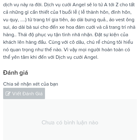
dịch vụ này ra đời. Dịch vụ cưới Angel sẽ lo tứ A tới Z cho tất
cả những gì cần thiết của 1 buổi lễ ( lễ thành hôn, đính hôn,
vu quy, ....) từ trang trí gia tiên, áo dài bưng quả., áo vest ông
sui, áo dài bà sui cho đến xe hoa đám cưới và cả trang trí nhà
hàng.. Thái độ phục vụ tận tình nhã nhặn. Đặt sự kiện của
khách lên hàng đầu. Cùng với cô dâu, chú rể chúng tôi hiểu
nó quan trọng như thế nào. Vì vậy mọi người hoàn toàn có
thể yên tâm khi đến với Dịch vụ cưới Angel.
Đánh giá
Chia sẻ nhận xét của bạn
Viết Đánh Giá
Chưa có bình luận nào