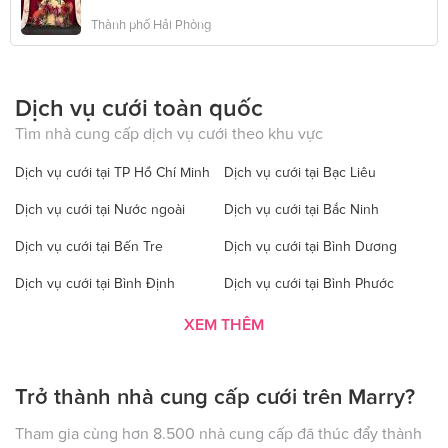
Thành phố Hải Phòng
Dịch vụ cưới toàn quốc
Tìm nhà cung cấp dịch vụ cưới theo khu vực
Dịch vụ cưới tại TP Hồ Chí Minh
Dịch vụ cưới tại Bạc Liêu
Dịch vụ cưới tại Nước ngoài
Dịch vụ cưới tại Bắc Ninh
Dịch vụ cưới tại Bến Tre
Dịch vụ cưới tại Bình Dương
Dịch vụ cưới tại Bình Định
Dịch vụ cưới tại Bình Phước
Dịch vụ cưới tại Bình Thuận
Dịch vụ cưới tại Cà Mau
XEM THÊM
Dịch vụ cưới tại Cao Bằng
Dịch vụ cưới tại Đăk Lăk
Trở thành nhà cung cấp cưới trên Marry?
Dịch vụ cưới tại Hà Nội
Dịch vụ cưới tại Đăk Nông
Dịch vụ cưới tại Điện Biên
Dịch vụ cưới tại Đồng Nai
Tham gia cùng hơn 8.500 nhà cung cấp đã thúc đẩy thành