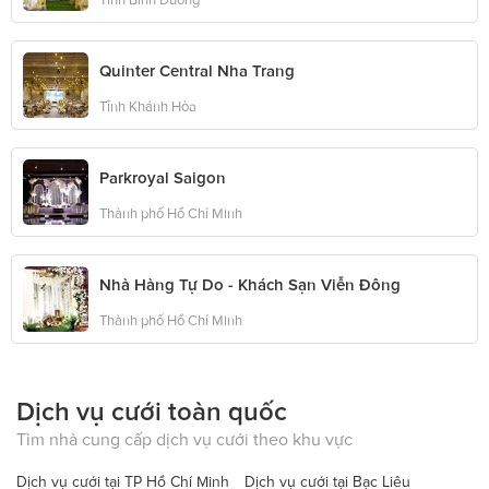
Quinter Central Nha Trang
Tỉnh Khánh Hòa
Parkroyal Saigon
Thành phố Hồ Chí Minh
Nhà Hàng Tự Do - Khách Sạn Viễn Đông
Thành phố Hồ Chí Minh
Dịch vụ cưới toàn quốc
Tìm nhà cung cấp dịch vụ cưới theo khu vực
Dịch vụ cưới tại TP Hồ Chí Minh
Dịch vụ cưới tại Bạc Liêu