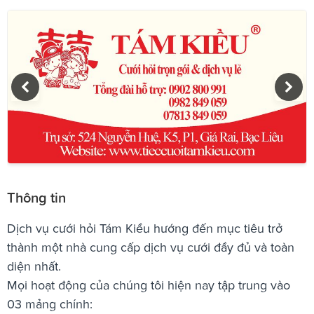
Thông tin
Dịch vụ cưới hỏi Tám Kiều hướng đến mục tiêu trở
thành một nhà cung cấp dịch vụ cưới đầy đủ và toàn
diện nhất.
Mọi hoạt động của chúng tôi hiện nay tập trung vào
03 mảng chính: