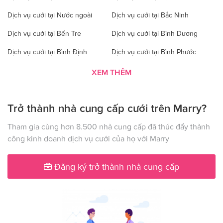
Dịch vụ cưới tại Nước ngoài
Dịch vụ cưới tại Bắc Ninh
Dịch vụ cưới tại Bến Tre
Dịch vụ cưới tại Bình Dương
Dịch vụ cưới tại Bình Định
Dịch vụ cưới tại Bình Phước
Dịch vụ cưới tại Bình Thuận
Dịch vụ cưới tại Cà Mau
XEM THÊM
Dịch vụ cưới tại Cao Bằng
Dịch vụ cưới tại Đăk Lăk
Trở thành nhà cung cấp cưới trên Marry?
Dịch vụ cưới tại Hà Nội
Dịch vụ cưới tại Đăk Nông
Dịch vụ cưới tại Điện Biên
Dịch vụ cưới tại Đồng Nai
Tham gia cùng hơn 8.500 nhà cung cấp đã thúc đẩy thành
công kinh doanh dịch vụ cưới của họ với Marry
Dịch vụ cưới tại Đồng Tháp
Dịch vụ cưới tại Gia Lai
Dịch vụ cưới tại Hà Giang
Dịch vụ cưới tại Hà Nam
Đăng ký trở thành nhà cung cấp
Dịch vụ cưới tại Hà Tây
Dịch vụ cưới tại Hà Tĩnh
Dịch vụ cưới tại Hải Dương
Dịch vụ cưới tại Đà Nẵng
Dịch vụ cưới tại Hậu Giang
Dịch vụ cưới tại Hòa Bình