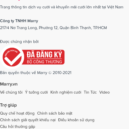
Dịch vụ cưới tại Nam Định
Dịch vụ cưới tại Nghệ An
Trang thông tin dịch vụ cưới và khuyến mãi cưới lớn nhất tại Việt Nam
Dịch vụ cưới tại Ninh Bình
Dịch vụ cưới tại Ninh Thuận
Công ty TNHH Marry
217/4 Nơ Trang Long, Phường 12, Quận Bình Thạnh, TP.HCM
Dịch vụ cưới tại Phú Yên
Dịch vụ cưới tại Phú Thọ
Dịch vụ cưới tại Quảng Bình
Dịch vụ cưới tại Quảng Nam
Được chứng nhận bởi
Dịch vụ cưới tại Quảng Ngãi
Dịch vụ cưới tại Hải Phòng
Dịch vụ cưới tại Quảng Ninh
Dịch vụ cưới tại Quảng Trị
Dịch vụ cưới tại Sóc Trăng
Dịch vụ cưới tại Sơn La
Bản quyền thuộc về Marry © 2010-2021
Dịch vụ cưới tại Tây Ninh
Dịch vụ cưới tại Thái Nguyên
Marry.vn
Dịch vụ cưới tại Thái Bình
Dịch vụ cưới tại Thanh Hóa
Về chúng tôi
Ý tưởng cưới
Kinh nghiệm cưới
Tin Tức
Video
Dịch vụ cưới tại Thừa Thiên - Huế
Dịch vụ cưới tại Tiền Giang
Trợ giúp
Dịch vụ cưới tại An Giang
Dịch vụ cưới tại Trà Vinh
Quy chế hoạt động
Chính sách bảo mật
Chính sách giải quyết khiếu nại
Điều khoản sử dụng
Dịch vụ cưới tại Tuyên Quang
Dịch vụ cưới tại Vĩnh Long
Câu hỏi thường gặp