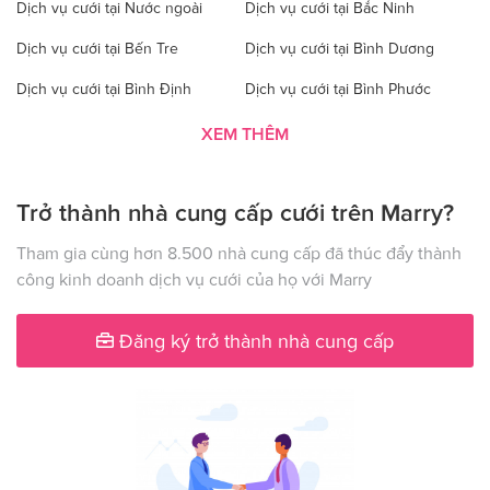
Dịch vụ cưới tại Nước ngoài
Dịch vụ cưới tại Bắc Ninh
Dịch vụ cưới tại Bến Tre
Dịch vụ cưới tại Bình Dương
Dịch vụ cưới tại Bình Định
Dịch vụ cưới tại Bình Phước
Dịch vụ cưới tại Bình Thuận
Dịch vụ cưới tại Cà Mau
XEM THÊM
Dịch vụ cưới tại Cao Bằng
Dịch vụ cưới tại Đăk Lăk
Trở thành nhà cung cấp cưới trên Marry?
Dịch vụ cưới tại Hà Nội
Dịch vụ cưới tại Đăk Nông
Dịch vụ cưới tại Điện Biên
Dịch vụ cưới tại Đồng Nai
Tham gia cùng hơn 8.500 nhà cung cấp đã thúc đẩy thành
công kinh doanh dịch vụ cưới của họ với Marry
Dịch vụ cưới tại Đồng Tháp
Dịch vụ cưới tại Gia Lai
Dịch vụ cưới tại Hà Giang
Dịch vụ cưới tại Hà Nam
Đăng ký trở thành nhà cung cấp
Dịch vụ cưới tại Hà Tây
Dịch vụ cưới tại Hà Tĩnh
Dịch vụ cưới tại Hải Dương
Dịch vụ cưới tại Đà Nẵng
Dịch vụ cưới tại Hậu Giang
Dịch vụ cưới tại Hòa Bình