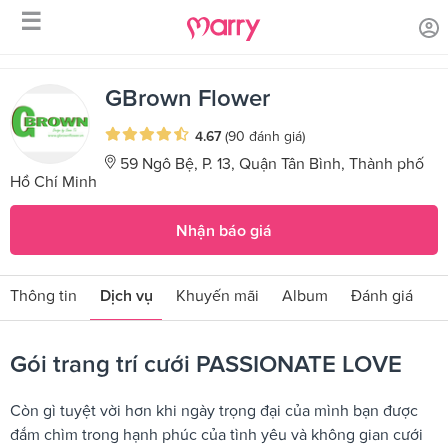
☰
/
/
Trang chủ
Sản phẩm dịch vụ
Gói trang trí cưới PASSIONATE
LOVE
GBrown Flower
4.67
(90 đánh giá)
59 Ngô Bệ, P. 13, Quận Tân Bình, Thành phố
Hồ Chí Minh
Nhận báo giá
Thông tin
Dịch vụ
Khuyến mãi
Album
Đánh giá
Gói trang trí cưới PASSIONATE LOVE
Còn gì tuyệt vời hơn khi ngày trọng đại của mình bạn được
đắm chìm trong hạnh phúc của tình yêu và không gian cưới