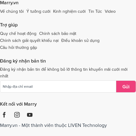
Marry.vn
Dịch vụ cưới tại Thái Bình
Dịch vụ cưới tại Thanh Hóa
Về chúng tôi
Ý tưởng cưới
Kinh nghiệm cưới
Tin Tức
Video
Dịch vụ cưới tại Thừa Thiên - Huế
Dịch vụ cưới tại Tiền Giang
Trợ giúp
Dịch vụ cưới tại An Giang
Dịch vụ cưới tại Trà Vinh
Quy chế hoạt động
Chính sách bảo mật
Chính sách giải quyết khiếu nại
Điều khoản sử dụng
Dịch vụ cưới tại Tuyên Quang
Dịch vụ cưới tại Vĩnh Long
Câu hỏi thường gặp
Dịch vụ cưới tại Vĩnh Phúc
Dịch vụ cưới tại Yên Bái
Đăng ký nhận bản tin
Dịch vụ cưới tại Bà Rịa - Vũng Tàu
Dịch vụ cưới tại Bắc Giang
Đăng ký nhận bản tin để không bỏ lỡ thông tin khuyến mãi cưới mới
nhất
Dịch vụ cưới tại Bắc Kạn
Gửi
Kết nối với Marry
Marry.vn - Một thành viên thuộc LIVEN Technology