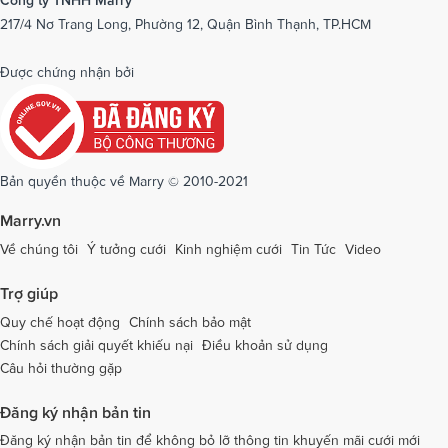
Công ty TNHH Marry
217/4 Nơ Trang Long, Phường 12, Quận Bình Thạnh, TP.HCM
Dịch vụ cưới tại Phú Yên
Dịch vụ cưới tại Phú Thọ
Dịch vụ cưới tại Quảng Bình
Dịch vụ cưới tại Quảng Nam
Được chứng nhận bởi
Dịch vụ cưới tại Quảng Ngãi
Dịch vụ cưới tại Hải Phòng
Dịch vụ cưới tại Quảng Ninh
Dịch vụ cưới tại Quảng Trị
Dịch vụ cưới tại Sóc Trăng
Dịch vụ cưới tại Sơn La
Bản quyền thuộc về Marry © 2010-2021
Dịch vụ cưới tại Tây Ninh
Dịch vụ cưới tại Thái Nguyên
Marry.vn
Dịch vụ cưới tại Thái Bình
Dịch vụ cưới tại Thanh Hóa
Về chúng tôi
Ý tưởng cưới
Kinh nghiệm cưới
Tin Tức
Video
Dịch vụ cưới tại Thừa Thiên - Huế
Dịch vụ cưới tại Tiền Giang
Trợ giúp
Dịch vụ cưới tại An Giang
Dịch vụ cưới tại Trà Vinh
Quy chế hoạt động
Chính sách bảo mật
Chính sách giải quyết khiếu nại
Điều khoản sử dụng
Dịch vụ cưới tại Tuyên Quang
Dịch vụ cưới tại Vĩnh Long
Câu hỏi thường gặp
Dịch vụ cưới tại Vĩnh Phúc
Dịch vụ cưới tại Yên Bái
Đăng ký nhận bản tin
Dịch vụ cưới tại Bà Rịa - Vũng Tàu
Dịch vụ cưới tại Bắc Giang
Đăng ký nhận bản tin để không bỏ lỡ thông tin khuyến mãi cưới mới