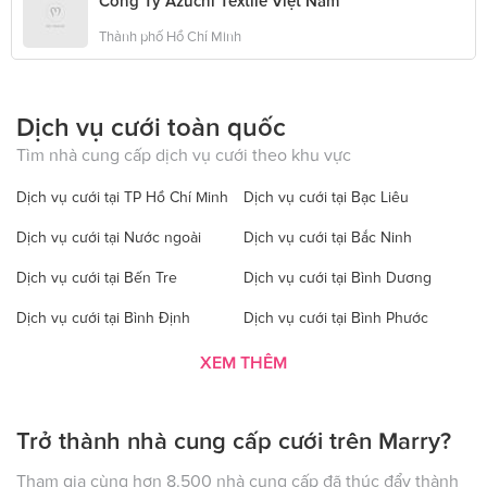
Công Ty Azuchi Textile Việt Nam
Thành phố Hồ Chí Minh
Dịch vụ cưới toàn quốc
Tìm nhà cung cấp dịch vụ cưới theo khu vực
Dịch vụ cưới tại TP Hồ Chí Minh
Dịch vụ cưới tại Bạc Liêu
Dịch vụ cưới tại Nước ngoài
Dịch vụ cưới tại Bắc Ninh
Dịch vụ cưới tại Bến Tre
Dịch vụ cưới tại Bình Dương
Dịch vụ cưới tại Bình Định
Dịch vụ cưới tại Bình Phước
Dịch vụ cưới tại Bình Thuận
Dịch vụ cưới tại Cà Mau
XEM THÊM
Dịch vụ cưới tại Cao Bằng
Dịch vụ cưới tại Đăk Lăk
Trở thành nhà cung cấp cưới trên Marry?
Dịch vụ cưới tại Hà Nội
Dịch vụ cưới tại Đăk Nông
Dịch vụ cưới tại Điện Biên
Dịch vụ cưới tại Đồng Nai
Tham gia cùng hơn 8.500 nhà cung cấp đã thúc đẩy thành