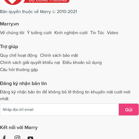
Dịch vụ cưới tại Sóc Trăng
Dịch vụ cưới tại Sơn La
Bản quyền thuộc về Marry © 2010-2021
Dịch vụ cưới tại Tây Ninh
Dịch vụ cưới tại Thái Nguyên
Marry.vn
Dịch vụ cưới tại Thái Bình
Dịch vụ cưới tại Thanh Hóa
Về chúng tôi
Ý tưởng cưới
Kinh nghiệm cưới
Tin Tức
Video
Dịch vụ cưới tại Thừa Thiên - Huế
Dịch vụ cưới tại Tiền Giang
Trợ giúp
Dịch vụ cưới tại An Giang
Dịch vụ cưới tại Trà Vinh
Quy chế hoạt động
Chính sách bảo mật
Chính sách giải quyết khiếu nại
Điều khoản sử dụng
Dịch vụ cưới tại Tuyên Quang
Dịch vụ cưới tại Vĩnh Long
Câu hỏi thường gặp
Dịch vụ cưới tại Vĩnh Phúc
Dịch vụ cưới tại Yên Bái
Đăng ký nhận bản tin
Dịch vụ cưới tại Bà Rịa - Vũng Tàu
Dịch vụ cưới tại Bắc Giang
Đăng ký nhận bản tin để không bỏ lỡ thông tin khuyến mãi cưới mới
nhất
Dịch vụ cưới tại Bắc Kạn
Gửi
Kết nối với Marry