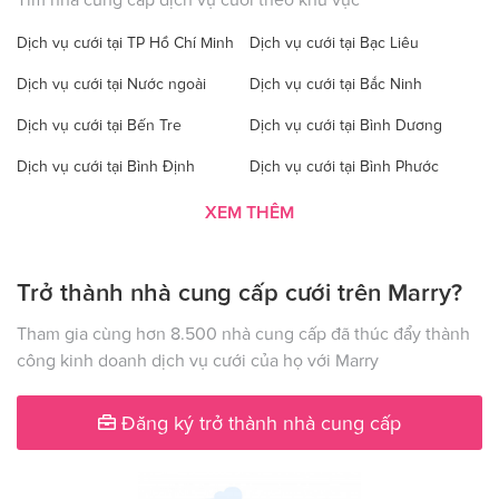
Dịch vụ cưới tại TP Hồ Chí Minh
Dịch vụ cưới tại Bạc Liêu
Dịch vụ cưới tại Nước ngoài
Dịch vụ cưới tại Bắc Ninh
Dịch vụ cưới tại Bến Tre
Dịch vụ cưới tại Bình Dương
Dịch vụ cưới tại Bình Định
Dịch vụ cưới tại Bình Phước
Dịch vụ cưới tại Bình Thuận
Dịch vụ cưới tại Cà Mau
XEM THÊM
Dịch vụ cưới tại Cao Bằng
Dịch vụ cưới tại Đăk Lăk
Trở thành nhà cung cấp cưới trên Marry?
Dịch vụ cưới tại Hà Nội
Dịch vụ cưới tại Đăk Nông
Dịch vụ cưới tại Điện Biên
Dịch vụ cưới tại Đồng Nai
Tham gia cùng hơn 8.500 nhà cung cấp đã thúc đẩy thành
công kinh doanh dịch vụ cưới của họ với Marry
Dịch vụ cưới tại Đồng Tháp
Dịch vụ cưới tại Gia Lai
Dịch vụ cưới tại Hà Giang
Dịch vụ cưới tại Hà Nam
Đăng ký trở thành nhà cung cấp
Dịch vụ cưới tại Hà Tây
Dịch vụ cưới tại Hà Tĩnh
Dịch vụ cưới tại Hải Dương
Dịch vụ cưới tại Đà Nẵng