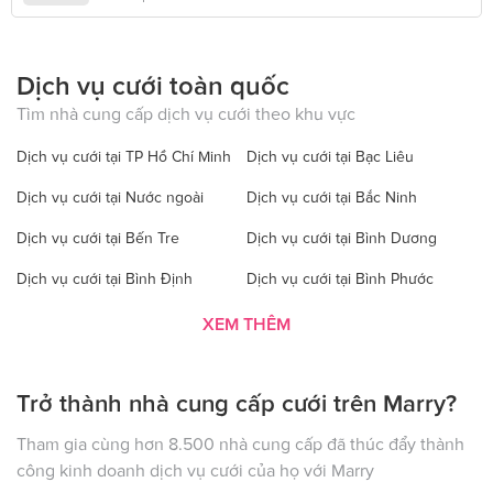
Dịch vụ cưới toàn quốc
Tìm nhà cung cấp dịch vụ cưới theo khu vực
Dịch vụ cưới tại TP Hồ Chí Minh
Dịch vụ cưới tại Bạc Liêu
Dịch vụ cưới tại Nước ngoài
Dịch vụ cưới tại Bắc Ninh
Dịch vụ cưới tại Bến Tre
Dịch vụ cưới tại Bình Dương
Dịch vụ cưới tại Bình Định
Dịch vụ cưới tại Bình Phước
Dịch vụ cưới tại Bình Thuận
Dịch vụ cưới tại Cà Mau
XEM THÊM
Dịch vụ cưới tại Cao Bằng
Dịch vụ cưới tại Đăk Lăk
Trở thành nhà cung cấp cưới trên Marry?
Dịch vụ cưới tại Hà Nội
Dịch vụ cưới tại Đăk Nông
Dịch vụ cưới tại Điện Biên
Dịch vụ cưới tại Đồng Nai
Tham gia cùng hơn 8.500 nhà cung cấp đã thúc đẩy thành
công kinh doanh dịch vụ cưới của họ với Marry
Dịch vụ cưới tại Đồng Tháp
Dịch vụ cưới tại Gia Lai