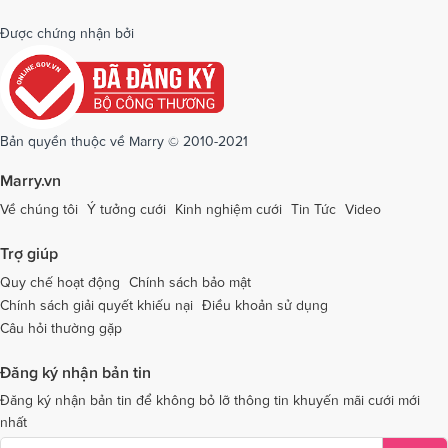
Dịch vụ cưới tại Quảng Bình
Dịch vụ cưới tại Quảng Nam
Được chứng nhận bởi
Dịch vụ cưới tại Quảng Ngãi
Dịch vụ cưới tại Hải Phòng
Dịch vụ cưới tại Quảng Ninh
Dịch vụ cưới tại Quảng Trị
Dịch vụ cưới tại Sóc Trăng
Dịch vụ cưới tại Sơn La
Bản quyền thuộc về Marry © 2010-2021
Dịch vụ cưới tại Tây Ninh
Dịch vụ cưới tại Thái Nguyên
Marry.vn
Dịch vụ cưới tại Thái Bình
Dịch vụ cưới tại Thanh Hóa
Về chúng tôi
Ý tưởng cưới
Kinh nghiệm cưới
Tin Tức
Video
Dịch vụ cưới tại Thừa Thiên - Huế
Dịch vụ cưới tại Tiền Giang
Trợ giúp
Dịch vụ cưới tại An Giang
Dịch vụ cưới tại Trà Vinh
Quy chế hoạt động
Chính sách bảo mật
Chính sách giải quyết khiếu nại
Điều khoản sử dụng
Dịch vụ cưới tại Tuyên Quang
Dịch vụ cưới tại Vĩnh Long
Câu hỏi thường gặp
Dịch vụ cưới tại Vĩnh Phúc
Dịch vụ cưới tại Yên Bái
Đăng ký nhận bản tin
Dịch vụ cưới tại Bà Rịa - Vũng Tàu
Dịch vụ cưới tại Bắc Giang
Đăng ký nhận bản tin để không bỏ lỡ thông tin khuyến mãi cưới mới
nhất
Dịch vụ cưới tại Bắc Kạn