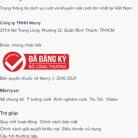
Dịch vụ cưới tại Nam Định
Dịch vụ cưới tại Nghệ An
Trang thông tin dịch vụ cưới và khuyến mãi cưới lớn nhất tại Việt Nam
Dịch vụ cưới tại Ninh Bình
Dịch vụ cưới tại Ninh Thuận
Công ty TNHH Marry
217/4 Nơ Trang Long, Phường 12, Quận Bình Thạnh, TP.HCM
Dịch vụ cưới tại Phú Yên
Dịch vụ cưới tại Phú Thọ
Dịch vụ cưới tại Quảng Bình
Dịch vụ cưới tại Quảng Nam
Được chứng nhận bởi
Dịch vụ cưới tại Quảng Ngãi
Dịch vụ cưới tại Hải Phòng
Dịch vụ cưới tại Quảng Ninh
Dịch vụ cưới tại Quảng Trị
Dịch vụ cưới tại Sóc Trăng
Dịch vụ cưới tại Sơn La
Bản quyền thuộc về Marry © 2010-2021
Dịch vụ cưới tại Tây Ninh
Dịch vụ cưới tại Thái Nguyên
Marry.vn
Dịch vụ cưới tại Thái Bình
Dịch vụ cưới tại Thanh Hóa
Về chúng tôi
Ý tưởng cưới
Kinh nghiệm cưới
Tin Tức
Video
Dịch vụ cưới tại Thừa Thiên - Huế
Dịch vụ cưới tại Tiền Giang
Trợ giúp
Dịch vụ cưới tại An Giang
Dịch vụ cưới tại Trà Vinh
Quy chế hoạt động
Chính sách bảo mật
Chính sách giải quyết khiếu nại
Điều khoản sử dụng
Dịch vụ cưới tại Tuyên Quang
Dịch vụ cưới tại Vĩnh Long
Câu hỏi thường gặp