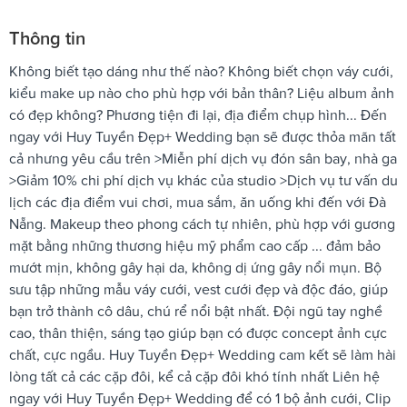
Thông tin
Không biết tạo dáng như thế nào? Không biết chọn váy cưới,
kiểu make up nào cho phù hợp với bản thân? Liệu album ảnh
có đẹp không? Phương tiện đi lại, địa điểm chụp hình... Đến
ngay với Huy Tuyền Đẹp+ Wedding bạn sẽ được thỏa mãn tất
cả nhưng yêu cầu trên >Miễn phí dịch vụ đón sân bay, nhà ga
>Giảm 10% chi phí dịch vụ khác của studio >Dịch vụ tư vấn du
lịch các địa điểm vui chơi, mua sắm, ăn uống khi đến với Đà
Nẵng. Makeup theo phong cách tự nhiên, phù hợp với gương
mặt bằng những thương hiệu mỹ phẩm cao cấp ... đảm bảo
mướt mịn, không gây hại da, không dị ứng gây nổi mụn. Bộ
sưu tập những mẫu váy cưới, vest cưới đẹp và độc đáo, giúp
bạn trở thành cô dâu, chú rể nổi bật nhất. Đội ngũ tay nghề
cao, thân thiện, sáng tạo giúp bạn có được concept ảnh cực
chất, cực ngầu. Huy Tuyền Đẹp+ Wedding cam kết sẽ làm hài
lòng tất cả các cặp đôi, kể cả cặp đôi khó tính nhất Liên hệ
ngay với Huy Tuyền Đẹp+ Wedding để có 1 bộ ảnh cưới, Clip