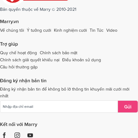
Dịch vụ cưới tại Sóc Trăng
Dịch vụ cưới tại Sơn La
Bản quyền thuộc về Marry © 2010-2021
Dịch vụ cưới tại Tây Ninh
Dịch vụ cưới tại Thái Nguyên
Marry.vn
Dịch vụ cưới tại Thái Bình
Dịch vụ cưới tại Thanh Hóa
Về chúng tôi
Ý tưởng cưới
Kinh nghiệm cưới
Tin Tức
Video
Dịch vụ cưới tại Thừa Thiên - Huế
Dịch vụ cưới tại Tiền Giang
Trợ giúp
Dịch vụ cưới tại An Giang
Dịch vụ cưới tại Trà Vinh
Quy chế hoạt động
Chính sách bảo mật
Chính sách giải quyết khiếu nại
Điều khoản sử dụng
Dịch vụ cưới tại Tuyên Quang
Dịch vụ cưới tại Vĩnh Long
Câu hỏi thường gặp
Dịch vụ cưới tại Vĩnh Phúc
Dịch vụ cưới tại Yên Bái
Đăng ký nhận bản tin
Dịch vụ cưới tại Bà Rịa - Vũng Tàu
Dịch vụ cưới tại Bắc Giang
Đăng ký nhận bản tin để không bỏ lỡ thông tin khuyến mãi cưới mới
nhất
Dịch vụ cưới tại Bắc Kạn
Gửi
Kết nối với Marry