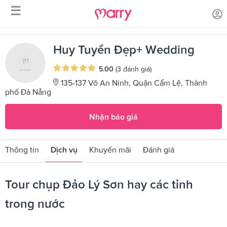
☰
/
/
Trang chủ
Sản phẩm dịch vụ
Tour chụp Đảo Lý Sơn hay các
tỉnh trong nước
Huy Tuyền Đẹp+ Wedding
5.00
(3 đánh giá)
135-137 Võ An Ninh, Quận Cẩm Lệ, Thành
phố Đà Nẵng
Nhận báo giá
Thông tin
Dịch vụ
Khuyến mãi
Đánh giá
Tour chụp Đảo Lý Sơn hay các tỉnh
trong nước