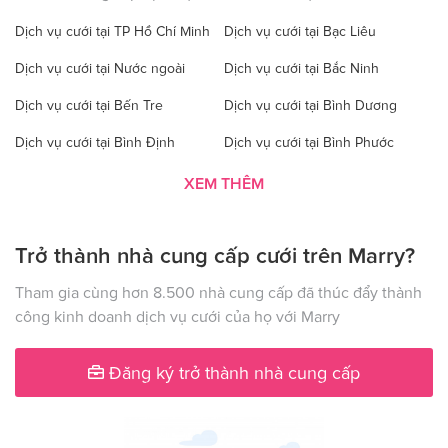
Dịch vụ cưới tại TP Hồ Chí Minh
Dịch vụ cưới tại Bạc Liêu
Dịch vụ cưới tại Nước ngoài
Dịch vụ cưới tại Bắc Ninh
Dịch vụ cưới tại Bến Tre
Dịch vụ cưới tại Bình Dương
Dịch vụ cưới tại Bình Định
Dịch vụ cưới tại Bình Phước
Dịch vụ cưới tại Bình Thuận
Dịch vụ cưới tại Cà Mau
XEM THÊM
Dịch vụ cưới tại Cao Bằng
Dịch vụ cưới tại Đăk Lăk
Trở thành nhà cung cấp cưới trên Marry?
Dịch vụ cưới tại Hà Nội
Dịch vụ cưới tại Đăk Nông
Dịch vụ cưới tại Điện Biên
Dịch vụ cưới tại Đồng Nai
Tham gia cùng hơn 8.500 nhà cung cấp đã thúc đẩy thành
công kinh doanh dịch vụ cưới của họ với Marry
Dịch vụ cưới tại Đồng Tháp
Dịch vụ cưới tại Gia Lai
Dịch vụ cưới tại Hà Giang
Dịch vụ cưới tại Hà Nam
Đăng ký trở thành nhà cung cấp
Dịch vụ cưới tại Hà Tây
Dịch vụ cưới tại Hà Tĩnh
Dịch vụ cưới tại Hải Dương
Dịch vụ cưới tại Đà Nẵng