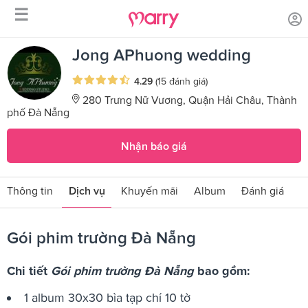
☰
/
/
Trang chủ
Sản phẩm dịch vụ
Gói phim trường Đà Nẵng
Jong APhuong wedding
4.29
(15 đánh giá)
280 Trưng Nữ Vương, Quận Hải Châu, Thành
phố Đà Nẵng
Nhận báo giá
Thông tin
Dịch vụ
Khuyến mãi
Album
Đánh giá
Gói phim trường Đà Nẵng
Chi tiết
Gói phim trường Đà Nẵng
bao gồm:
1 album 30x30 bìa tạp chí 10 tờ