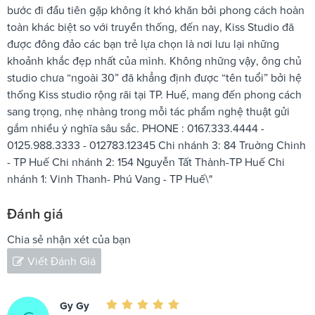
bước đi đầu tiên gặp không ít khó khăn bởi phong cách hoàn
toàn khác biệt so với truyền thống, đến nay, Kiss Studio đã
được đông đảo các bạn trẻ lựa chọn là nơi lưu lại những
khoảnh khắc đẹp nhất của mình. Không những vậy, ông chủ
studio chưa “ngoài 30” đã khẳng định được “tên tuổi” bởi hệ
thống Kiss studio rộng rãi tại TP. Huế, mang đến phong cách
sang trọng, nhẹ nhàng trong mỗi tác phẩm nghệ thuật gửi
gắm nhiều ý nghĩa sâu sắc. PHONE : 0167.333.4444 -
0125.988.3333 - 012783.12345 Chi nhánh 3: 84 Truờng Chinh
- TP Huế Chi nhánh 2: 154 Nguyễn Tất Thành-TP Huế Chi
nhánh 1: Vinh Thanh- Phú Vang - TP Huế\"
Đánh giá
Chia sẻ nhận xét của bạn
Viết Đánh Giá
Gy Gy