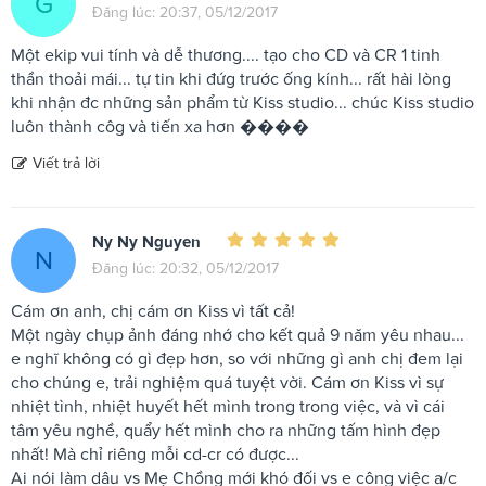
G
Đăng lúc: 20:37, 05/12/2017
Một ekip vui tính và dễ thương.... tạo cho CD và CR 1 tinh
thần thoải mái... tự tin khi đứg trước ống kính... rất hài lòng
khi nhận đc những sản phẩm từ Kiss studio... chúc Kiss studio
luôn thành côg và tiến xa hơn ����
Viết trả lời
Ny Ny Nguyen
N
Đăng lúc: 20:32, 05/12/2017
Cám ơn anh, chị cám ơn Kiss vì tất cả!
Một ngày chụp ảnh đáng nhớ cho kết quả 9 năm yêu nhau...
e nghĩ không có gì đẹp hơn, so với những gì anh chị đem lại
cho chúng e, trải nghiệm quá tuyệt vời. Cám ơn Kiss vì sự
nhiệt tình, nhiệt huyết hết mình trong trong việc, và vì cái
tâm yêu nghề, quẩy hết mình cho ra những tấm hình đẹp
nhất! Mà chỉ riêng mỗi cd-cr có được...
Ai nói làm dâu vs Mẹ Chồng mới khó đối vs e công việc a/c