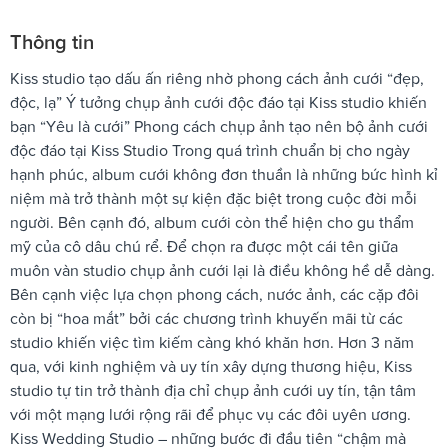
Thông tin
Kiss studio tạo dấu ấn riêng nhờ phong cách ảnh cưới “đẹp,
độc, lạ” Ý tưởng chụp ảnh cưới độc đáo tại Kiss studio khiến
bạn “Yêu là cưới” Phong cách chụp ảnh tạo nên bộ ảnh cưới
độc đáo tại Kiss Studio Trong quá trình chuẩn bị cho ngày
hạnh phúc, album cưới không đơn thuần là những bức hình kỉ
niệm mà trở thành một sự kiện đặc biệt trong cuộc đời mỗi
người. Bên cạnh đó, album cưới còn thể hiện cho gu thẩm
mỹ của cô dâu chú rể. Để chọn ra được một cái tên giữa
muôn vàn studio chụp ảnh cưới lại là điều không hề dễ dàng.
Bên cạnh việc lựa chọn phong cách, nước ảnh, các cặp đôi
còn bị “hoa mắt” bởi các chương trình khuyến mãi từ các
studio khiến việc tìm kiếm càng khó khăn hơn. Hơn 3 năm
qua, với kinh nghiệm và uy tín xây dựng thương hiệu, Kiss
studio tự tin trở thành địa chỉ chụp ảnh cưới uy tín, tận tâm
với một mạng lưới rộng rãi để phục vụ các đôi uyên ương.
Kiss Wedding Studio – những bước đi đầu tiên “chậm mà