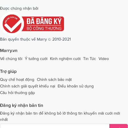
Dịch vụ cưới tại Quảng Bình
Dịch vụ cưới tại Quảng Nam
Được chứng nhận bởi
Dịch vụ cưới tại Quảng Ngãi
Dịch vụ cưới tại Hải Phòng
Dịch vụ cưới tại Quảng Ninh
Dịch vụ cưới tại Quảng Trị
Dịch vụ cưới tại Sóc Trăng
Dịch vụ cưới tại Sơn La
Bản quyền thuộc về Marry © 2010-2021
Dịch vụ cưới tại Tây Ninh
Dịch vụ cưới tại Thái Nguyên
Marry.vn
Dịch vụ cưới tại Thái Bình
Dịch vụ cưới tại Thanh Hóa
Về chúng tôi
Ý tưởng cưới
Kinh nghiệm cưới
Tin Tức
Video
Dịch vụ cưới tại Thừa Thiên - Huế
Dịch vụ cưới tại Tiền Giang
Trợ giúp
Dịch vụ cưới tại An Giang
Dịch vụ cưới tại Trà Vinh
Quy chế hoạt động
Chính sách bảo mật
Chính sách giải quyết khiếu nại
Điều khoản sử dụng
Dịch vụ cưới tại Tuyên Quang
Dịch vụ cưới tại Vĩnh Long
Câu hỏi thường gặp
Dịch vụ cưới tại Vĩnh Phúc
Dịch vụ cưới tại Yên Bái
Đăng ký nhận bản tin
Dịch vụ cưới tại Bà Rịa - Vũng Tàu
Dịch vụ cưới tại Bắc Giang
Đăng ký nhận bản tin để không bỏ lỡ thông tin khuyến mãi cưới mới
nhất
Dịch vụ cưới tại Bắc Kạn