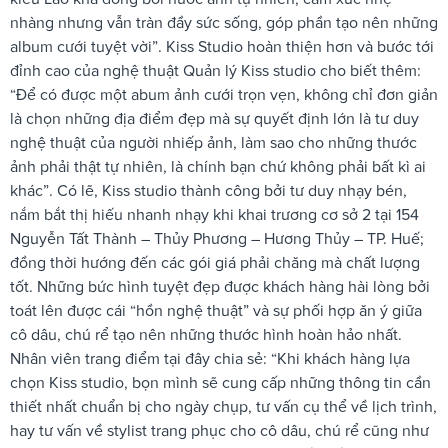
nhàng nhưng vẫn tràn đầy sức sống, góp phần tạo nên những
album cưới tuyệt vời”. Kiss Studio hoàn thiện hơn và bước tới
đỉnh cao của nghệ thuật Quản lý Kiss studio cho biết thêm:
“Để có được một abum ảnh cưới trọn vẹn, không chỉ đơn giản
là chọn những địa điểm đẹp mà sự quyết định lớn là tư duy
nghệ thuật của người nhiếp ảnh, làm sao cho những thước
ảnh phải thật tự nhiên, là chính bạn chứ không phải bất kì ai
khác”. Có lẽ, Kiss studio thành công bởi tư duy nhạy bén,
nắm bắt thị hiếu nhanh nhạy khi khai trương cơ sở 2 tại 154
Nguyễn Tất Thành – Thủy Phương – Hương Thủy – TP. Huế;
đồng thời hướng đến các gói giá phải chăng mà chất lượng
tốt. Những bức hình tuyệt đẹp được khách hàng hài lòng bởi
toát lên được cái “hồn nghệ thuật” và sự phối hợp ăn ý giữa
cô dâu, chú rể tạo nên những thước hình hoàn hảo nhất.
Nhân viên trang điểm tại đây chia sẻ: “Khi khách hàng lựa
chọn Kiss studio, bọn mình sẽ cung cấp những thông tin cần
thiết nhất chuẩn bị cho ngày chụp, tư vấn cụ thể về lịch trình,
hay tư vấn về stylist trang phục cho cô dâu, chú rể cũng như