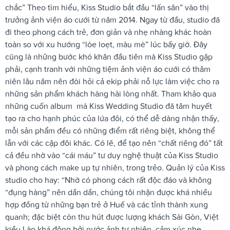
chắc” Theo tìm hiểu, Kiss Studio bắt đầu “lấn sân” vào thị
trưởng ảnh viện áo cưới từ năm 2014. Ngay từ đầu, studio đã
đi theo phong cách trẻ, đơn giản và nhẹ nhàng khác hoàn
toàn so với xu hướng “lòe loẹt, màu mè” lúc bấy giờ. Đây
cũng là những bước khó khăn đầu tiên mà Kiss Studio gặp
phải, cạnh tranh với những tiệm ảnh viện áo cưới có thâm
niên lâu năm nên đòi hỏi cả ekip phải nỗ lực làm việc cho ra
những sản phẩm khách hàng hài lòng nhất. Tham khảo qua
những cuốn album mà Kiss Wedding Studio đã tâm huyết
tạo ra cho hạnh phúc của lứa đôi, có thể dễ dàng nhận thấy,
mỗi sản phẩm đều có những điểm rất riêng biệt, không thể
lẫn với các cặp đôi khác. Có lẽ, để tạo nên “chất riêng đó” tất
cả đều nhờ vào “cái máu” tư duy nghệ thuật của Kiss Studio
và phong cách make up tự nhiên, trong trẻo. Quản lý của Kiss
studio cho hay: “Nhờ có phong cách rất độc đáo và không
“đụng hàng” nên dần dần, chúng tôi nhận được khá nhiều
hợp đồng từ những bạn trẻ ở Huế và các tỉnh thành xung
quanh; đặc biệt còn thu hút được lượng khách Sài Gòn, Việt
kiều Lào khá đông bởi nước ảnh tự nhiên, cảm xúc nhẹ