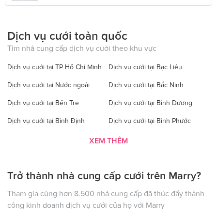
Dịch vụ cưới toàn quốc
Tìm nhà cung cấp dịch vụ cưới theo khu vực
Dịch vụ cưới tại TP Hồ Chí Minh
Dịch vụ cưới tại Bạc Liêu
Dịch vụ cưới tại Nước ngoài
Dịch vụ cưới tại Bắc Ninh
Dịch vụ cưới tại Bến Tre
Dịch vụ cưới tại Bình Dương
Dịch vụ cưới tại Bình Định
Dịch vụ cưới tại Bình Phước
Dịch vụ cưới tại Bình Thuận
Dịch vụ cưới tại Cà Mau
XEM THÊM
Dịch vụ cưới tại Cao Bằng
Dịch vụ cưới tại Đăk Lăk
Trở thành nhà cung cấp cưới trên Marry?
Dịch vụ cưới tại Hà Nội
Dịch vụ cưới tại Đăk Nông
Dịch vụ cưới tại Điện Biên
Dịch vụ cưới tại Đồng Nai
Tham gia cùng hơn 8.500 nhà cung cấp đã thúc đẩy thành
công kinh doanh dịch vụ cưới của họ với Marry
Dịch vụ cưới tại Đồng Tháp
Dịch vụ cưới tại Gia Lai