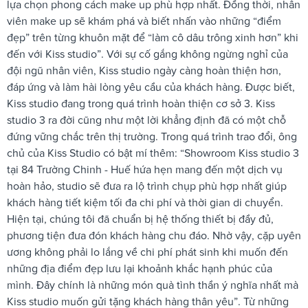
lựa chọn phong cách make up phù hợp nhất. Đồng thời, nhân
viên make up sẽ khám phá và biết nhấn vào những “điểm
đẹp” trên từng khuôn mặt để “làm cô dâu trông xinh hơn” khi
đến với Kiss studio”. Với sự cố gắng không ngừng nghỉ của
đội ngũ nhân viên, Kiss studio ngày càng hoàn thiện hơn,
đáp ứng và làm hài lòng yêu cầu của khách hàng. Được biết,
Kiss studio đang trong quá trình hoàn thiện cơ sở 3. Kiss
studio 3 ra đời cũng như một lời khẳng định đã có một chỗ
đứng vững chắc trên thị trường. Trong quá trình trao đổi, ông
chủ của Kiss Studio có bật mí thêm: “Showroom Kiss studio 3
tại 84 Trường Chinh - Huế hứa hẹn mang đến một dịch vụ
hoàn hảo, studio sẽ đưa ra lộ trình chụp phù hợp nhất giúp
khách hàng tiết kiệm tối đa chi phí và thời gian di chuyển.
Hiện tại, chúng tôi đã chuẩn bị hệ thống thiết bị đầy đủ,
phương tiện đưa đón khách hàng chu đáo. Nhờ vậy, cặp uyên
ương không phải lo lắng về chi phí phát sinh khi muốn đến
những địa điểm đẹp lưu lại khoảnh khắc hạnh phúc của
mình. Đây chính là những món quà tình thần ý nghĩa nhất mà
Kiss studio muốn gửi tặng khách hàng thân yêu”. Từ những