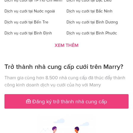
Dịch vụ cưới tại TP Hồ Chí Minh
Dịch vụ cưới tại Bạc Liêu
Dịch vụ cưới tại Nước ngoài
Dịch vụ cưới tại Bắc Ninh
Dịch vụ cưới tại Bến Tre
Dịch vụ cưới tại Bình Dương
Dịch vụ cưới tại Bình Định
Dịch vụ cưới tại Bình Phước
Dịch vụ cưới tại Bình Thuận
Dịch vụ cưới tại Cà Mau
XEM THÊM
Dịch vụ cưới tại Cao Bằng
Dịch vụ cưới tại Đăk Lăk
Trở thành nhà cung cấp cưới trên Marry?
Dịch vụ cưới tại Hà Nội
Dịch vụ cưới tại Đăk Nông
Dịch vụ cưới tại Điện Biên
Dịch vụ cưới tại Đồng Nai
Tham gia cùng hơn 8.500 nhà cung cấp đã thúc đẩy thành
công kinh doanh dịch vụ cưới của họ với Marry
Dịch vụ cưới tại Đồng Tháp
Dịch vụ cưới tại Gia Lai
Dịch vụ cưới tại Hà Giang
Dịch vụ cưới tại Hà Nam
Đăng ký trở thành nhà cung cấp
Dịch vụ cưới tại Hà Tây
Dịch vụ cưới tại Hà Tĩnh
Dịch vụ cưới tại Hải Dương
Dịch vụ cưới tại Đà Nẵng
Dịch vụ cưới tại Hậu Giang
Dịch vụ cưới tại Hòa Bình