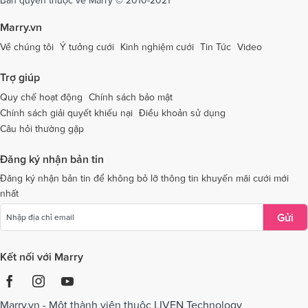
Dịch vụ cưới tại Tây Ninh
Dịch vụ cưới tại Thái Nguyên
Marry.vn
Dịch vụ cưới tại Thái Bình
Dịch vụ cưới tại Thanh Hóa
Về chúng tôi
Ý tưởng cưới
Kinh nghiệm cưới
Tin Tức
Video
Dịch vụ cưới tại Thừa Thiên - Huế
Dịch vụ cưới tại Tiền Giang
Trợ giúp
Dịch vụ cưới tại An Giang
Dịch vụ cưới tại Trà Vinh
Quy chế hoạt động
Chính sách bảo mật
Chính sách giải quyết khiếu nại
Điều khoản sử dụng
Dịch vụ cưới tại Tuyên Quang
Dịch vụ cưới tại Vĩnh Long
Câu hỏi thường gặp
Dịch vụ cưới tại Vĩnh Phúc
Dịch vụ cưới tại Yên Bái
Đăng ký nhận bản tin
Dịch vụ cưới tại Bà Rịa - Vũng Tàu
Dịch vụ cưới tại Bắc Giang
Đăng ký nhận bản tin để không bỏ lỡ thông tin khuyến mãi cưới mới
nhất
Dịch vụ cưới tại Bắc Kạn
Gửi
Kết nối với Marry
Marry.vn - Một thành viên thuộc LIVEN Technology