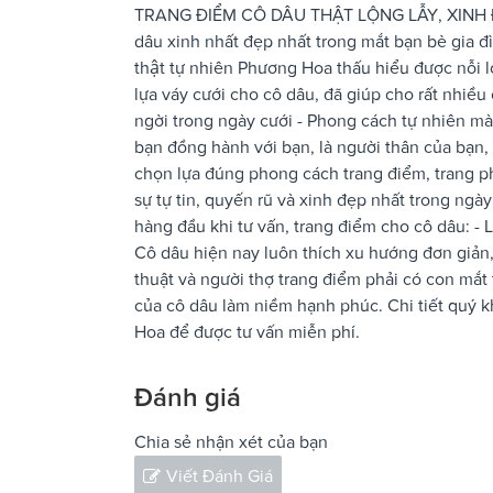
TRANG ĐIỂM CÔ DÂU THẬT LỘNG LẪY, XINH ĐE
dâu xinh nhất đẹp nhất trong mắt bạn bè gia đì
thật tự nhiên Phương Hoa thấu hiểu được nỗi lo
lựa váy cưới cho cô dâu, đã giúp cho rất nhiều c
ngời trong ngày cưới - Phong cách tự nhiên ma
bạn đồng hành với bạn, là người thân của bạn
chọn lựa đúng phong cách trang điểm, trang phu
sự tự tin, quyến rũ và xinh đẹp nhất trong
hàng đầu khi tư vấn, trang điểm cho cô dâu: - Là
Cô dâu hiện nay luôn thích xu hướng đơn giản,
thuật và người thợ trang điểm phải có con mắt thẩm 
của cô dâu làm niềm hạnh phúc. Chi tiết qu
Hoa để được tư vấn miễn phí.
Đánh giá
Chia sẻ nhận xét của bạn
Viết Đánh Giá