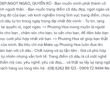
̣P,NGỌT NGÀO, QUYẾN RŨ - Bạn muốn mình phải thành cô
nh người thân. - Bạn muốn trang điểm cô dâu đẹp, ngọt ngào và
̀ng đó của bạn, với kinh nghiệm trong lĩnh vực trang điểm, chọn
ô dâu tự tin trong ngày trọng đại nhất đời mình: - Tự tin, rạng
̀ lại quyến rũ, ngọt ngào. => Phương Hoa mong muốn là người
, lo cho bạn , chăm sóc cho bạn, tư vấn cho bạn, để đảm bảo bạn
̣c cưới phù hợp nhất với bạn. => Phương Hoa sẽ giúp bạn thật
 ngày của mình. Ba tiêu chí mà Make up Phương Hoa luôn đưa lên
m bạn với cô dâu - Chất lượng và sự tận tâm - Giá cả phù hợp
 tự nhiên nhưng vẫn tinh tế. Trang điểm cô dâu là cả một nghệ
mỹ cao, yêu nghề, yêu cái đẹp,... và thật sự lấy sự rạng ngờ
ý khách hàng vui lòng liên hệ : (08) 6262 89 123 - 0909 72 9494 Ms