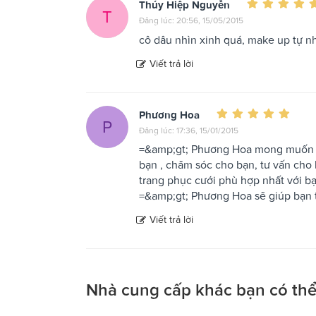
Thúy Hiệp Nguyễn
T
Đăng lúc: 20:56, 15/05/2015
cô dâu nhìn xinh quá, make up tự n
Viết trả lời
Phương Hoa
P
Đăng lúc: 17:36, 15/01/2015
=&amp;gt; Phương Hoa mong muốn là ng
bạn , chăm sóc cho bạn, tư vấn cho 
trang phục cưới phù hợp nhất với ba
=&amp;gt; Phương Hoa sẽ giúp bạn thậ
Viết trả lời
Nhà cung cấp khác bạn có thể