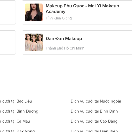
Makeup Phu Quoc - Mei Yi Makeup
Academy
Tỉnh Kiên Giang
Đan Đan Makeup
Thành phố Hồ Chí Minh
 cưới tại Bạc Liêu
Dịch vụ cưới tại Nước ngoài
ụ cưới tại Bình Dương
Dịch vụ cưới tại Bình Định
ụ cưới tại Cà Mau
Dịch vụ cưới tại Cao Bằng
ụ cưới tại Đăk Nông
Dịch vụ cưới tại Điện Biên