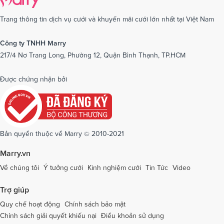
Dịch vụ cưới tại Cần Thơ
Dịch vụ cưới tại Long An
Dịch vụ cưới tại Nam Định
Dịch vụ cưới tại Nghệ An
Trang thông tin dịch vụ cưới và khuyến mãi cưới lớn nhất tại Việt Nam
Dịch vụ cưới tại Ninh Bình
Dịch vụ cưới tại Ninh Thuận
Công ty TNHH Marry
217/4 Nơ Trang Long, Phường 12, Quận Bình Thạnh, TP.HCM
Dịch vụ cưới tại Phú Yên
Dịch vụ cưới tại Phú Thọ
Dịch vụ cưới tại Quảng Bình
Dịch vụ cưới tại Quảng Nam
Được chứng nhận bởi
Dịch vụ cưới tại Quảng Ngãi
Dịch vụ cưới tại Hải Phòng
Dịch vụ cưới tại Quảng Ninh
Dịch vụ cưới tại Quảng Trị
Dịch vụ cưới tại Sóc Trăng
Dịch vụ cưới tại Sơn La
Bản quyền thuộc về Marry © 2010-2021
Dịch vụ cưới tại Tây Ninh
Dịch vụ cưới tại Thái Nguyên
Marry.vn
Dịch vụ cưới tại Thái Bình
Dịch vụ cưới tại Thanh Hóa
Về chúng tôi
Ý tưởng cưới
Kinh nghiệm cưới
Tin Tức
Video
Dịch vụ cưới tại Thừa Thiên - Huế
Dịch vụ cưới tại Tiền Giang
Trợ giúp
Dịch vụ cưới tại An Giang
Dịch vụ cưới tại Trà Vinh
Quy chế hoạt động
Chính sách bảo mật
Chính sách giải quyết khiếu nại
Điều khoản sử dụng
Dịch vụ cưới tại Tuyên Quang
Dịch vụ cưới tại Vĩnh Long