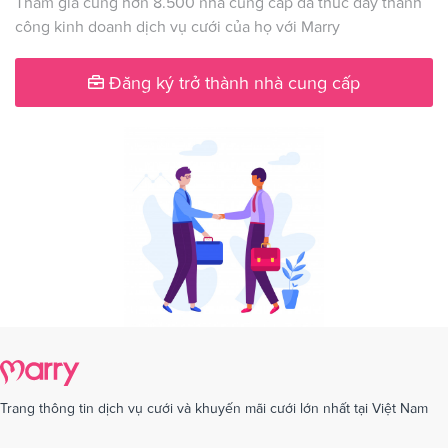
Dịch vụ cưới tại Điện Biên
Dịch vụ cưới tại Đồng Nai
Tham gia cùng hơn 8.500 nhà cung cấp đã thúc đẩy thành
công kinh doanh dịch vụ cưới của họ với Marry
Dịch vụ cưới tại Đồng Tháp
Dịch vụ cưới tại Gia Lai
Dịch vụ cưới tại Hà Giang
Dịch vụ cưới tại Hà Nam
Đăng ký trở thành nhà cung cấp
Dịch vụ cưới tại Hà Tây
Dịch vụ cưới tại Hà Tĩnh
Dịch vụ cưới tại Hải Dương
Dịch vụ cưới tại Đà Nẵng
Dịch vụ cưới tại Hậu Giang
Dịch vụ cưới tại Hòa Bình
Dịch vụ cưới tại Hưng Yên
Dịch vụ cưới tại Khánh Hòa
Dịch vụ cưới tại Kiên Giang
Dịch vụ cưới tại Kon Tom
Dịch vụ cưới tại Lai Châu
Dịch vụ cưới tại Lâm Đồng
Dịch vụ cưới tại Lạng Sơn
Dịch vụ cưới tại Lào Cai
Dịch vụ cưới tại Cần Thơ
Dịch vụ cưới tại Long An
Dịch vụ cưới tại Nam Định
Dịch vụ cưới tại Nghệ An
Trang thông tin dịch vụ cưới và khuyến mãi cưới lớn nhất tại Việt Nam
Dịch vụ cưới tại Ninh Bình
Dịch vụ cưới tại Ninh Thuận