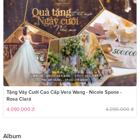
Tặng Váy Cưới Cao Cấp Vera Wang - Nicole Spone -
Rosa Clará
4.090.000
đ
4.090.000
đ
Album