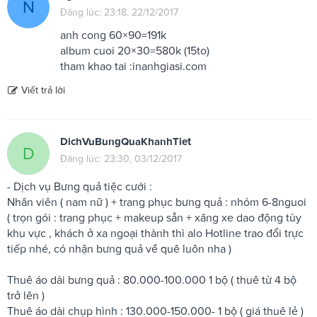
N
Đăng lúc: 23:18, 22/12/2017
anh cong 60×90=191k
album cuoi 20×30=580k (15to)
tham khao tai :inanhgiasi.com
Viết trả lời
DichVuBungQuaKhanhTiet
D
Đăng lúc: 23:30, 03/12/2017
- Dịch vụ Bưng quả tiệc cưới :
Nhân viên ( nam nữ ) + trang phục bưng quả : nhóm 6-8nguoi
( trọn gói : trang phục + makeup sẵn + xăng xe dao động tùy
khu vực , khách ở xa ngoại thành thì alo Hotline trao đổi trực
tiếp nhé, có nhận bưng quả về quê luôn nha )
Thuê áo dài bưng quả : 80.000-100.000 1 bộ ( thuê từ 4 bộ
trở lên )
Thuê áo dài chụp hình : 130.000-150.000- 1 bộ ( giá thuê lẻ )