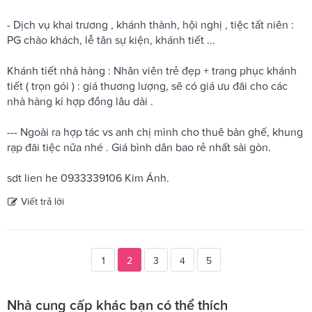
- Dịch vụ khai trương , khánh thành, hội nghị , tiệc tất niên :
PG chào khách, lễ tân sự kiện, khánh tiết ...
Khánh tiết nhà hàng : Nhân viên trẻ đẹp + trang phục khánh
tiết ( trọn gói ) : giá thương lượng, sẽ có giá ưu đãi cho các
nhà hàng kí hợp đồng lâu dài .
--- Ngoài ra hợp tác vs anh chị mình cho thuê bàn ghế, khung
rạp đãi tiệc nữa nhé . Giá bình dân bao rẻ nhất sài gòn.
sdt lien he 0933339106 Kim Ánh.
Viết trả lời
1
2
3
4
5
Nhà cung cấp khác bạn có thể thích