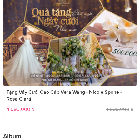
Tặng Váy Cưới Cao Cấp Vera Wang - Nicole Spone -
Rosa Clará
4.090.000
đ
4.090.000
đ
Album