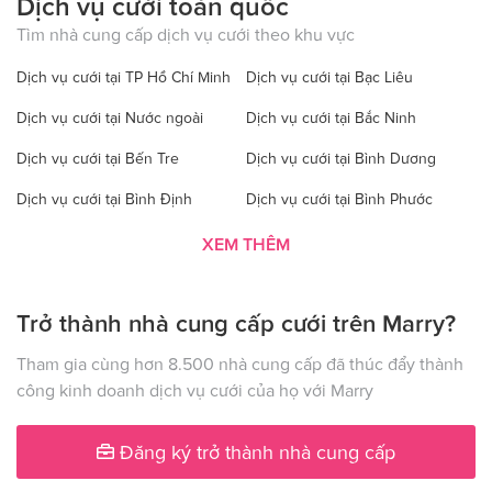
Dịch vụ cưới toàn quốc
Tìm nhà cung cấp dịch vụ cưới theo khu vực
Dịch vụ cưới tại TP Hồ Chí Minh
Dịch vụ cưới tại Bạc Liêu
Dịch vụ cưới tại Nước ngoài
Dịch vụ cưới tại Bắc Ninh
Dịch vụ cưới tại Bến Tre
Dịch vụ cưới tại Bình Dương
Dịch vụ cưới tại Bình Định
Dịch vụ cưới tại Bình Phước
Dịch vụ cưới tại Bình Thuận
Dịch vụ cưới tại Cà Mau
XEM THÊM
Dịch vụ cưới tại Cao Bằng
Dịch vụ cưới tại Đăk Lăk
Trở thành nhà cung cấp cưới trên Marry?
Dịch vụ cưới tại Hà Nội
Dịch vụ cưới tại Đăk Nông
Dịch vụ cưới tại Điện Biên
Dịch vụ cưới tại Đồng Nai
Tham gia cùng hơn 8.500 nhà cung cấp đã thúc đẩy thành
công kinh doanh dịch vụ cưới của họ với Marry
Dịch vụ cưới tại Đồng Tháp
Dịch vụ cưới tại Gia Lai
Dịch vụ cưới tại Hà Giang
Dịch vụ cưới tại Hà Nam
Đăng ký trở thành nhà cung cấp
Dịch vụ cưới tại Hà Tây
Dịch vụ cưới tại Hà Tĩnh