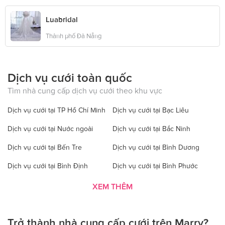
Luabridal
Thành phố Đà Nẵng
Dịch vụ cưới toàn quốc
Tìm nhà cung cấp dịch vụ cưới theo khu vực
Dịch vụ cưới tại TP Hồ Chí Minh
Dịch vụ cưới tại Bạc Liêu
Dịch vụ cưới tại Nước ngoài
Dịch vụ cưới tại Bắc Ninh
Dịch vụ cưới tại Bến Tre
Dịch vụ cưới tại Bình Dương
Dịch vụ cưới tại Bình Định
Dịch vụ cưới tại Bình Phước
Dịch vụ cưới tại Bình Thuận
Dịch vụ cưới tại Cà Mau
XEM THÊM
Dịch vụ cưới tại Cao Bằng
Dịch vụ cưới tại Đăk Lăk
Trở thành nhà cung cấp cưới trên Marry?
Dịch vụ cưới tại Hà Nội
Dịch vụ cưới tại Đăk Nông