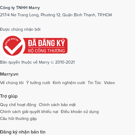
Dịch vụ cưới tại Ninh Bình
Dịch vụ cưới tại Ninh Thuận
Công ty TNHH Marry
217/4 Nơ Trang Long, Phường 12, Quận Bình Thạnh, TP.HCM
Dịch vụ cưới tại Phú Yên
Dịch vụ cưới tại Phú Thọ
Dịch vụ cưới tại Quảng Bình
Dịch vụ cưới tại Quảng Nam
Được chứng nhận bởi
Dịch vụ cưới tại Quảng Ngãi
Dịch vụ cưới tại Hải Phòng
Dịch vụ cưới tại Quảng Ninh
Dịch vụ cưới tại Quảng Trị
Dịch vụ cưới tại Sóc Trăng
Dịch vụ cưới tại Sơn La
Bản quyền thuộc về Marry © 2010-2021
Dịch vụ cưới tại Tây Ninh
Dịch vụ cưới tại Thái Nguyên
Marry.vn
Dịch vụ cưới tại Thái Bình
Dịch vụ cưới tại Thanh Hóa
Về chúng tôi
Ý tưởng cưới
Kinh nghiệm cưới
Tin Tức
Video
Dịch vụ cưới tại Thừa Thiên - Huế
Dịch vụ cưới tại Tiền Giang
Trợ giúp
Dịch vụ cưới tại An Giang
Dịch vụ cưới tại Trà Vinh
Quy chế hoạt động
Chính sách bảo mật
Chính sách giải quyết khiếu nại
Điều khoản sử dụng
Dịch vụ cưới tại Tuyên Quang
Dịch vụ cưới tại Vĩnh Long
Câu hỏi thường gặp
Dịch vụ cưới tại Vĩnh Phúc
Dịch vụ cưới tại Yên Bái
Đăng ký nhận bản tin