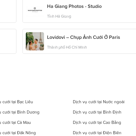
Ha Giang Photos - Studio
Tỉnh Hà Giang
Lovidovi – Chụp Ảnh Cưới Ở Paris
Thành phố Hồ Chí Minh
 cưới tại Bạc Liêu
Dịch vụ cưới tại Nước ngoài
ụ cưới tại Bình Dương
Dịch vụ cưới tại Bình Định
ụ cưới tại Cà Mau
Dịch vụ cưới tại Cao Bằng
ụ cưới tại Đăk Nông
Dịch vụ cưới tại Điện Biên