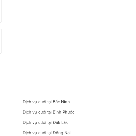
Dịch vụ cưới tại Bắc Ninh
Dịch vụ cưới tại Bình Phước
Dịch vụ cưới tại Đăk Lăk
Dịch vụ cưới tại Đồng Nai