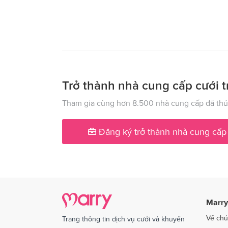
Dịch vụ cưới tại Đồng Tháp
Dịch vụ
Dịch vụ cưới tại Hà Tây
Dịch vụ
Dịch vụ cưới tại Hậu Giang
Dịch v
Dịch vụ cưới tại Kiên Giang
Dịch v
Dịch vụ cưới tại Lạng Sơn
Dịch vụ
Trở thành nhà cung cấp cưới t
Dịch vụ cưới tại Nam Định
Dịch v
Tham gia cùng hơn 8.500 nhà cung cấp đã thúc
Dịch vụ cưới tại Phú Yên
Dịch v
Đăng ký trở thành nhà cung cấp
Dịch vụ cưới tại Quảng Ngãi
Dịch v
Dịch vụ cưới tại Sóc Trăng
Dịch vụ
Dịch vụ cưới tại Thái Bình
Dịch v
Dịch vụ cưới tại An Giang
Dịch vụ
Marry
Dịch vụ cưới tại Vĩnh Phúc
Dịch vụ
Về chú
Trang thông tin dịch vụ cưới và khuyến
Dịch vụ cưới tại Bắc Kạn