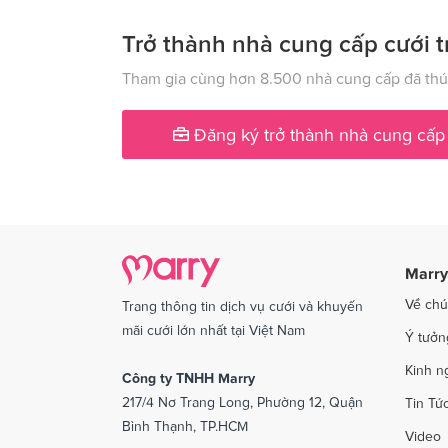
Dịch vụ cưới tại Kiên Giang
Dịch v
Dịch vụ cưới tại Lạng Sơn
Dịch vụ
Trở thành nhà cung cấp cưới t
Dịch vụ cưới tại Nam Định
Dịch v
Tham gia cùng hơn 8.500 nhà cung cấp đã thúc
Dịch vụ cưới tại Phú Yên
Dịch v
Đăng ký trở thành nhà cung cấp
Dịch vụ cưới tại Quảng Ngãi
Dịch v
Dịch vụ cưới tại Sóc Trăng
Dịch vụ
Dịch vụ cưới tại Thái Bình
Dịch v
Dịch vụ cưới tại An Giang
Dịch vụ
Marry
Dịch vụ cưới tại Vĩnh Phúc
Dịch vụ
Về chú
Trang thông tin dịch vụ cưới và khuyến
Dịch vụ cưới tại Bắc Kạn
mãi cưới lớn nhất tại Việt Nam
Ý tưởn
Kinh n
Công ty TNHH Marry
217/4 Nơ Trang Long, Phường 12, Quận
Tin Tứ
Bình Thạnh, TP.HCM
Video