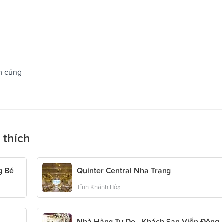
m cúng
 thích
g Bé
Quinter Central Nha Trang
Tỉnh Khánh Hòa
Nhà Hàng Tự Do - Khách Sạn Viễn Đông