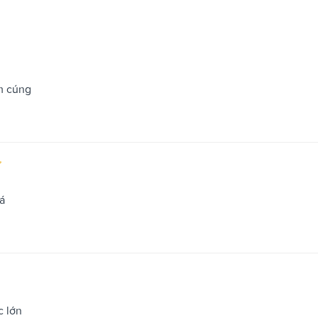
m cúng
á
c lớn