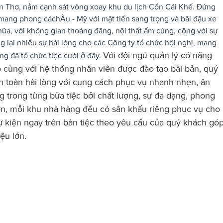
ần Thơ, nằm cạnh sát vòng xoay khu du lịch Cồn Cái Khế. Đứng
 mang phong cáchÂu - Mỹ với mặt tiền sang trọng và bãi đậu xe
ế nữa, với không gian thoáng đãng, nội thất ấm cúng, cộng với sự
lại nhiều sự hài lòng cho các Công ty tổ chức hội nghị, mang
Với đội ngũ quản lý có năng
g đã tổ chức tiệc cưới ở đây.
 cùng với hệ thống nhân viên được đào tạo bài bản, quý
 toàn hài lòng với cung cách phục vụ nhanh nhẹn, ân
 trong từng bữa tiệc bởi chất lượng, sự đa dạng, phong
ơn, mỗi khu nhà hàng đều có sân khấu riêng phục vụ cho
ự kiện ngay trên bàn tiệc theo yêu cầu của quý khách gó
ệu lớn.