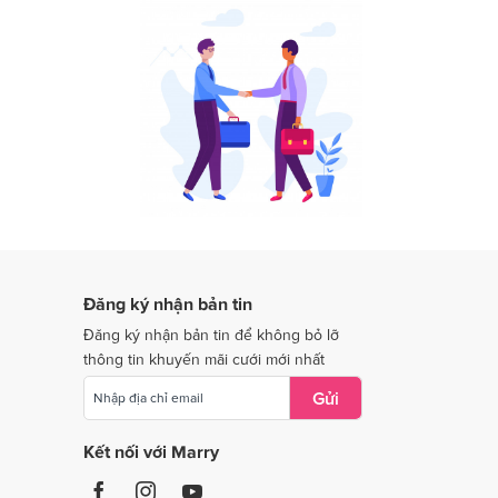
Dịch vụ cưới tại Lâm Đồng
Dịch vụ cưới tại Long An
Dịch vụ cưới tại Ninh Thuận
Dịch vụ cưới tại Quảng Nam
Dịch vụ cưới tại Quảng Trị
Dịch vụ cưới tại Thái Nguyên
Dịch vụ cưới tại Tiền Giang
Dịch vụ cưới tại Vĩnh Long
Đăng ký nhận bản tin
Dịch vụ cưới tại Bắc Giang
Đăng ký nhận bản tin để không bỏ lỡ
thông tin khuyến mãi cưới mới nhất
Gửi
Kết nối với Marry