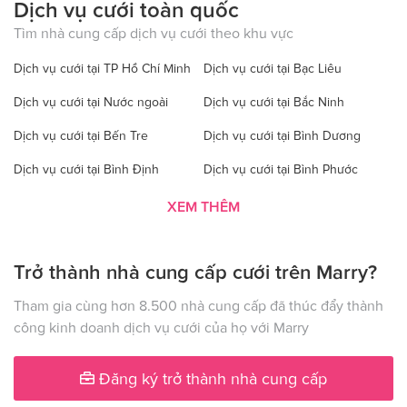
Dịch vụ cưới toàn quốc
Tìm nhà cung cấp dịch vụ cưới theo khu vực
Dịch vụ cưới tại TP Hồ Chí Minh
Dịch vụ cưới tại Bạc Liêu
Dịch vụ cưới tại Nước ngoài
Dịch vụ cưới tại Bắc Ninh
Dịch vụ cưới tại Bến Tre
Dịch vụ cưới tại Bình Dương
Dịch vụ cưới tại Bình Định
Dịch vụ cưới tại Bình Phước
Dịch vụ cưới tại Bình Thuận
Dịch vụ cưới tại Cà Mau
XEM THÊM
Dịch vụ cưới tại Cao Bằng
Dịch vụ cưới tại Đăk Lăk
Trở thành nhà cung cấp cưới trên Marry?
Dịch vụ cưới tại Hà Nội
Dịch vụ cưới tại Đăk Nông
Dịch vụ cưới tại Điện Biên
Dịch vụ cưới tại Đồng Nai
Tham gia cùng hơn 8.500 nhà cung cấp đã thúc đẩy thành
công kinh doanh dịch vụ cưới của họ với Marry
Dịch vụ cưới tại Đồng Tháp
Dịch vụ cưới tại Gia Lai
Dịch vụ cưới tại Hà Giang
Dịch vụ cưới tại Hà Nam
Đăng ký trở thành nhà cung cấp
Dịch vụ cưới tại Hà Tây
Dịch vụ cưới tại Hà Tĩnh