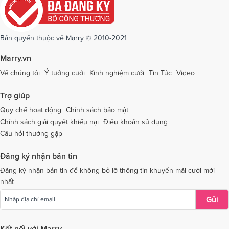
Dịch vụ cưới tại Quảng Ninh
Dịch vụ cưới tại Quảng Trị
Dịch vụ cưới tại Sóc Trăng
Dịch vụ cưới tại Sơn La
Bản quyền thuộc về Marry © 2010-2021
Dịch vụ cưới tại Tây Ninh
Dịch vụ cưới tại Thái Nguyên
Marry.vn
Dịch vụ cưới tại Thái Bình
Dịch vụ cưới tại Thanh Hóa
Về chúng tôi
Ý tưởng cưới
Kinh nghiệm cưới
Tin Tức
Video
Dịch vụ cưới tại Thừa Thiên - Huế
Dịch vụ cưới tại Tiền Giang
Trợ giúp
Dịch vụ cưới tại An Giang
Dịch vụ cưới tại Trà Vinh
Quy chế hoạt động
Chính sách bảo mật
Chính sách giải quyết khiếu nại
Điều khoản sử dụng
Dịch vụ cưới tại Tuyên Quang
Dịch vụ cưới tại Vĩnh Long
Câu hỏi thường gặp
Dịch vụ cưới tại Vĩnh Phúc
Dịch vụ cưới tại Yên Bái
Đăng ký nhận bản tin
Dịch vụ cưới tại Bà Rịa - Vũng Tàu
Dịch vụ cưới tại Bắc Giang
Đăng ký nhận bản tin để không bỏ lỡ thông tin khuyến mãi cưới mới
nhất
Dịch vụ cưới tại Bắc Kạn
Gửi
Kết nối với Marry