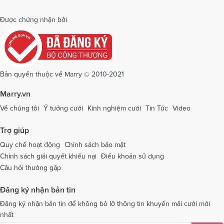
Dịch vụ cưới tại Quảng Bình
Dịch vụ cưới tại Quảng Nam
Được chứng nhận bởi
Dịch vụ cưới tại Quảng Ngãi
Dịch vụ cưới tại Hải Phòng
Dịch vụ cưới tại Quảng Ninh
Dịch vụ cưới tại Quảng Trị
Dịch vụ cưới tại Sóc Trăng
Dịch vụ cưới tại Sơn La
Bản quyền thuộc về Marry © 2010-2021
Dịch vụ cưới tại Tây Ninh
Dịch vụ cưới tại Thái Nguyên
Marry.vn
Dịch vụ cưới tại Thái Bình
Dịch vụ cưới tại Thanh Hóa
Về chúng tôi
Ý tưởng cưới
Kinh nghiệm cưới
Tin Tức
Video
Dịch vụ cưới tại Thừa Thiên - Huế
Dịch vụ cưới tại Tiền Giang
Trợ giúp
Dịch vụ cưới tại An Giang
Dịch vụ cưới tại Trà Vinh
Quy chế hoạt động
Chính sách bảo mật
Chính sách giải quyết khiếu nại
Điều khoản sử dụng
Dịch vụ cưới tại Tuyên Quang
Dịch vụ cưới tại Vĩnh Long
Câu hỏi thường gặp
Dịch vụ cưới tại Vĩnh Phúc
Dịch vụ cưới tại Yên Bái
Đăng ký nhận bản tin
Dịch vụ cưới tại Bà Rịa - Vũng Tàu
Dịch vụ cưới tại Bắc Giang
Đăng ký nhận bản tin để không bỏ lỡ thông tin khuyến mãi cưới mới
nhất
Dịch vụ cưới tại Bắc Kạn