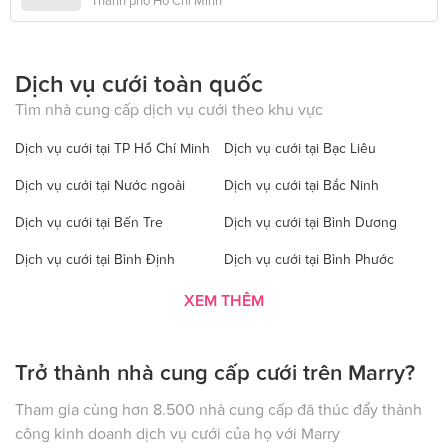
Thành phố Hồ Chí Minh
Dịch vụ cưới toàn quốc
Tìm nhà cung cấp dịch vụ cưới theo khu vực
Dịch vụ cưới tại TP Hồ Chí Minh
Dịch vụ cưới tại Bạc Liêu
Dịch vụ cưới tại Nước ngoài
Dịch vụ cưới tại Bắc Ninh
Dịch vụ cưới tại Bến Tre
Dịch vụ cưới tại Bình Dương
Dịch vụ cưới tại Bình Định
Dịch vụ cưới tại Bình Phước
Dịch vụ cưới tại Bình Thuận
Dịch vụ cưới tại Cà Mau
XEM THÊM
Dịch vụ cưới tại Cao Bằng
Dịch vụ cưới tại Đăk Lăk
Trở thành nhà cung cấp cưới trên Marry?
Dịch vụ cưới tại Hà Nội
Dịch vụ cưới tại Đăk Nông
Dịch vụ cưới tại Điện Biên
Dịch vụ cưới tại Đồng Nai
Tham gia cùng hơn 8.500 nhà cung cấp đã thúc đẩy thành
công kinh doanh dịch vụ cưới của họ với Marry
Dịch vụ cưới tại Đồng Tháp
Dịch vụ cưới tại Gia Lai