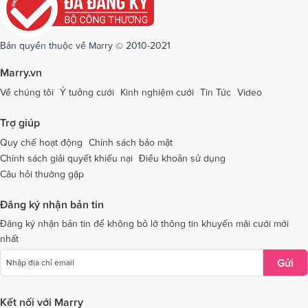
Dịch vụ cưới tại Quảng Ninh
Dịch vụ cưới tại Quảng Trị
Dịch vụ cưới tại Sóc Trăng
Dịch vụ cưới tại Sơn La
Bản quyền thuộc về Marry © 2010-2021
Dịch vụ cưới tại Tây Ninh
Dịch vụ cưới tại Thái Nguyên
Marry.vn
Dịch vụ cưới tại Thái Bình
Dịch vụ cưới tại Thanh Hóa
Về chúng tôi
Ý tưởng cưới
Kinh nghiệm cưới
Tin Tức
Video
Dịch vụ cưới tại Thừa Thiên - Huế
Dịch vụ cưới tại Tiền Giang
Trợ giúp
Dịch vụ cưới tại An Giang
Dịch vụ cưới tại Trà Vinh
Quy chế hoạt động
Chính sách bảo mật
Chính sách giải quyết khiếu nại
Điều khoản sử dụng
Dịch vụ cưới tại Tuyên Quang
Dịch vụ cưới tại Vĩnh Long
Câu hỏi thường gặp
Dịch vụ cưới tại Vĩnh Phúc
Dịch vụ cưới tại Yên Bái
Đăng ký nhận bản tin
Dịch vụ cưới tại Bà Rịa - Vũng Tàu
Dịch vụ cưới tại Bắc Giang
Đăng ký nhận bản tin để không bỏ lỡ thông tin khuyến mãi cưới mới
nhất
Dịch vụ cưới tại Bắc Kạn
Gửi
Kết nối với Marry