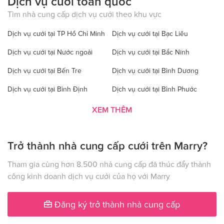
Dịch vụ cưới toàn quốc
Tìm nhà cung cấp dịch vụ cưới theo khu vực
Dịch vụ cưới tại TP Hồ Chí Minh
Dịch vụ cưới tại Bạc Liêu
Dịch vụ cưới tại Nước ngoài
Dịch vụ cưới tại Bắc Ninh
Dịch vụ cưới tại Bến Tre
Dịch vụ cưới tại Bình Dương
Dịch vụ cưới tại Bình Định
Dịch vụ cưới tại Bình Phước
Dịch vụ cưới tại Bình Thuận
Dịch vụ cưới tại Cà Mau
XEM THÊM
Dịch vụ cưới tại Cao Bằng
Dịch vụ cưới tại Đăk Lăk
Trở thành nhà cung cấp cưới trên Marry?
Dịch vụ cưới tại Hà Nội
Dịch vụ cưới tại Đăk Nông
Dịch vụ cưới tại Điện Biên
Dịch vụ cưới tại Đồng Nai
Tham gia cùng hơn 8.500 nhà cung cấp đã thúc đẩy thành
công kinh doanh dịch vụ cưới của họ với Marry
Dịch vụ cưới tại Đồng Tháp
Dịch vụ cưới tại Gia Lai
Dịch vụ cưới tại Hà Giang
Dịch vụ cưới tại Hà Nam
Đăng ký trở thành nhà cung cấp
Dịch vụ cưới tại Hà Tây
Dịch vụ cưới tại Hà Tĩnh