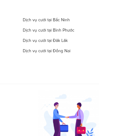
Dịch vụ cưới tại Bắc Ninh
Dịch vụ cưới tại Bình Phước
Dịch vụ cưới tại Đăk Lăk
Dịch vụ cưới tại Đồng Nai
Dịch vụ cưới tại Hà Nam
Dịch vụ cưới tại Đà Nẵng
Dịch vụ cưới tại Khánh Hòa
Dịch vụ cưới tại Lâm Đồng
Dịch vụ cưới tại Long An
Dịch vụ cưới tại Ninh Thuận
Dịch vụ cưới tại Quảng Nam
Dịch vụ cưới tại Quảng Trị