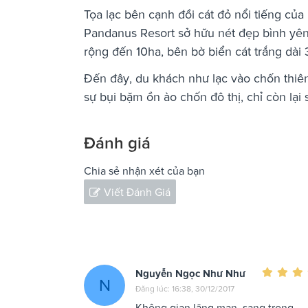
Tọa lạc bên cạnh đồi cát đỏ nổi tiếng 
Pandanus Resort sở hữu nét đẹp bình yên 
rộng đến 10ha, bên bờ biển cát trắng dài
Đến đây, du khách như lạc vào chốn thiên
sự bụi bặm ồn ào chốn đô thị, chỉ còn lại
Đánh giá
Chia sẻ nhận xét của bạn
Viết Đánh Giá
Nguyễn Ngọc Như Như
N
Đăng lúc: 16:38, 30/12/2017
Không gian lãng mạn, sang trọng