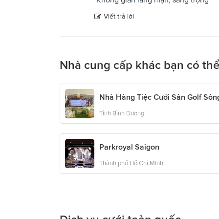
Viết trả lời
Nhà cung cấp khác bạn có thể
Nhà Hàng Tiệc Cưới Sân Golf Sôn
Tỉnh Bình Dương
Parkroyal Saigon
Thành phố Hồ Chí Minh