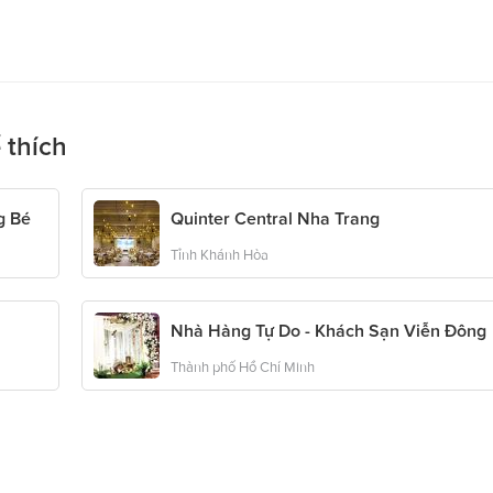
 thích
g Bé
Quinter Central Nha Trang
Tỉnh Khánh Hòa
Nhà Hàng Tự Do - Khách Sạn Viễn Đông
Thành phố Hồ Chí Minh