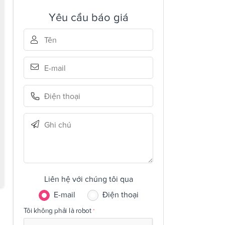
Yêu cầu báo giá
Liên hệ với chúng tôi qua
E-mail
Điện thoại
Tôi không phải là robot