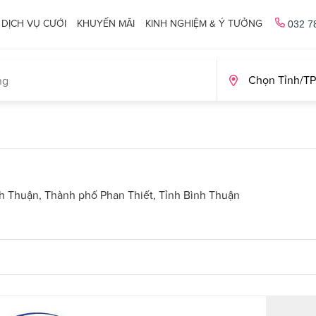
DỊCH VỤ CƯỚI
KHUYẾN MÃI
KINH NGHIỆM & Ý TƯỞNG
032 7
nh Thuận, Thành phố Phan Thiết, Tỉnh Bình Thuận