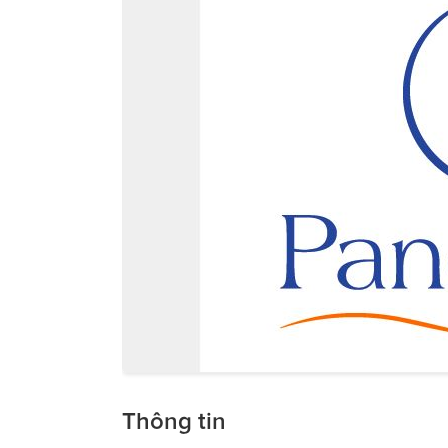
Thông tin