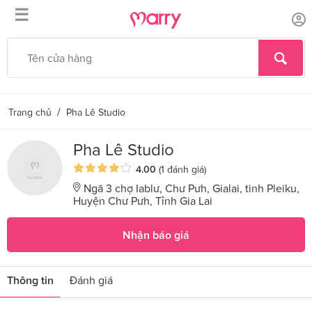
☰
/
Trang chủ
Pha Lê Studio
Pha Lê Studio
4.00
(1 đánh giá)
Ngã 3 chợ Iablư, Chư Pưh, Gialai, tinh Pleiku,
Huyện Chư Pưh, Tỉnh Gia Lai
Nhận báo giá
Thông tin
Đánh giá