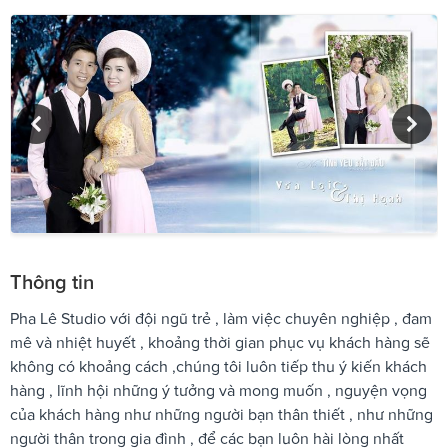
Thông tin
Pha Lê Studio với đội ngũ trẻ , làm việc chuyên nghiệp , đam
mê và nhiệt huyết , khoảng thời gian phục vụ khách hàng sẽ
không có khoảng cách ,chúng tôi luôn tiếp thu ý kiến khách
hàng , lĩnh hội những ý tưởng và mong muốn , nguyện vọng
của khách hàng như những người bạn thân thiết , như những
người thân trong gia đình , để các bạn luôn hài lòng nhất