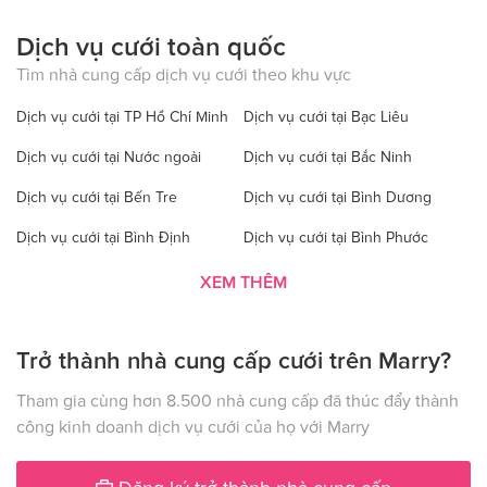
Dịch vụ cưới toàn quốc
Tìm nhà cung cấp dịch vụ cưới theo khu vực
Dịch vụ cưới tại TP Hồ Chí Minh
Dịch vụ cưới tại Bạc Liêu
Dịch vụ cưới tại Nước ngoài
Dịch vụ cưới tại Bắc Ninh
Dịch vụ cưới tại Bến Tre
Dịch vụ cưới tại Bình Dương
Dịch vụ cưới tại Bình Định
Dịch vụ cưới tại Bình Phước
Dịch vụ cưới tại Bình Thuận
Dịch vụ cưới tại Cà Mau
XEM THÊM
Dịch vụ cưới tại Cao Bằng
Dịch vụ cưới tại Đăk Lăk
Trở thành nhà cung cấp cưới trên Marry?
Dịch vụ cưới tại Hà Nội
Dịch vụ cưới tại Đăk Nông
Dịch vụ cưới tại Điện Biên
Dịch vụ cưới tại Đồng Nai
Tham gia cùng hơn 8.500 nhà cung cấp đã thúc đẩy thành
công kinh doanh dịch vụ cưới của họ với Marry
Dịch vụ cưới tại Đồng Tháp
Dịch vụ cưới tại Gia Lai
Dịch vụ cưới tại Hà Giang
Dịch vụ cưới tại Hà Nam