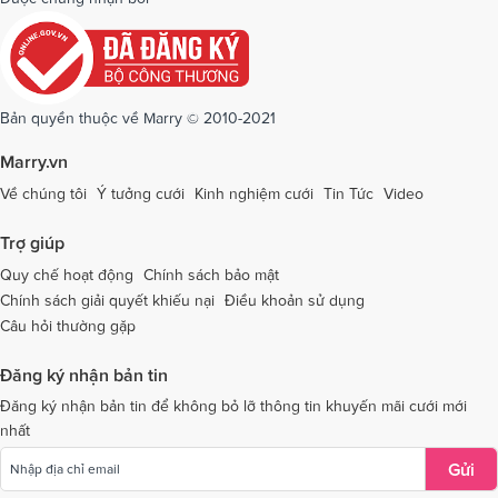
Dịch vụ cưới tại Quảng Ngãi
Dịch vụ cưới tại Hải Phòng
Dịch vụ cưới tại Quảng Ninh
Dịch vụ cưới tại Quảng Trị
Dịch vụ cưới tại Sóc Trăng
Dịch vụ cưới tại Sơn La
Bản quyền thuộc về Marry © 2010-2021
Dịch vụ cưới tại Tây Ninh
Dịch vụ cưới tại Thái Nguyên
Marry.vn
Dịch vụ cưới tại Thái Bình
Dịch vụ cưới tại Thanh Hóa
Về chúng tôi
Ý tưởng cưới
Kinh nghiệm cưới
Tin Tức
Video
Dịch vụ cưới tại Thừa Thiên - Huế
Dịch vụ cưới tại Tiền Giang
Trợ giúp
Dịch vụ cưới tại An Giang
Dịch vụ cưới tại Trà Vinh
Quy chế hoạt động
Chính sách bảo mật
Chính sách giải quyết khiếu nại
Điều khoản sử dụng
Dịch vụ cưới tại Tuyên Quang
Dịch vụ cưới tại Vĩnh Long
Câu hỏi thường gặp
Dịch vụ cưới tại Vĩnh Phúc
Dịch vụ cưới tại Yên Bái
Đăng ký nhận bản tin
Dịch vụ cưới tại Bà Rịa - Vũng Tàu
Dịch vụ cưới tại Bắc Giang
Đăng ký nhận bản tin để không bỏ lỡ thông tin khuyến mãi cưới mới
nhất
Dịch vụ cưới tại Bắc Kạn
Gửi