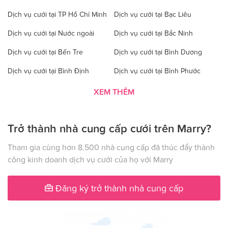
Dịch vụ cưới tại TP Hồ Chí Minh
Dịch vụ cưới tại Bạc Liêu
Dịch vụ cưới tại Nước ngoài
Dịch vụ cưới tại Bắc Ninh
Dịch vụ cưới tại Bến Tre
Dịch vụ cưới tại Bình Dương
Dịch vụ cưới tại Bình Định
Dịch vụ cưới tại Bình Phước
Dịch vụ cưới tại Bình Thuận
Dịch vụ cưới tại Cà Mau
XEM THÊM
Dịch vụ cưới tại Cao Bằng
Dịch vụ cưới tại Đăk Lăk
Trở thành nhà cung cấp cưới trên Marry?
Dịch vụ cưới tại Hà Nội
Dịch vụ cưới tại Đăk Nông
Dịch vụ cưới tại Điện Biên
Dịch vụ cưới tại Đồng Nai
Tham gia cùng hơn 8.500 nhà cung cấp đã thúc đẩy thành
công kinh doanh dịch vụ cưới của họ với Marry
Dịch vụ cưới tại Đồng Tháp
Dịch vụ cưới tại Gia Lai
Dịch vụ cưới tại Hà Giang
Dịch vụ cưới tại Hà Nam
Đăng ký trở thành nhà cung cấp
Dịch vụ cưới tại Hà Tây
Dịch vụ cưới tại Hà Tĩnh
Dịch vụ cưới tại Hải Dương
Dịch vụ cưới tại Đà Nẵng