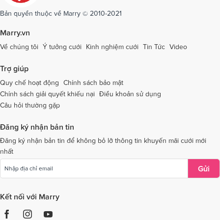
Dịch vụ cưới tại Sóc Trăng
Dịch vụ cưới tại Sơn La
Bản quyền thuộc về Marry © 2010-2021
Dịch vụ cưới tại Tây Ninh
Dịch vụ cưới tại Thái Nguyên
Marry.vn
Dịch vụ cưới tại Thái Bình
Dịch vụ cưới tại Thanh Hóa
Về chúng tôi
Ý tưởng cưới
Kinh nghiệm cưới
Tin Tức
Video
Dịch vụ cưới tại Thừa Thiên - Huế
Dịch vụ cưới tại Tiền Giang
Trợ giúp
Dịch vụ cưới tại An Giang
Dịch vụ cưới tại Trà Vinh
Quy chế hoạt động
Chính sách bảo mật
Chính sách giải quyết khiếu nại
Điều khoản sử dụng
Dịch vụ cưới tại Tuyên Quang
Dịch vụ cưới tại Vĩnh Long
Câu hỏi thường gặp
Dịch vụ cưới tại Vĩnh Phúc
Dịch vụ cưới tại Yên Bái
Đăng ký nhận bản tin
Dịch vụ cưới tại Bà Rịa - Vũng Tàu
Dịch vụ cưới tại Bắc Giang
Đăng ký nhận bản tin để không bỏ lỡ thông tin khuyến mãi cưới mới
nhất
Dịch vụ cưới tại Bắc Kạn
Gửi
Kết nối với Marry