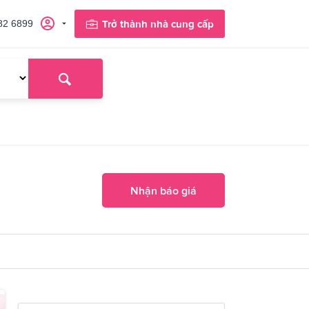
82 6899
Trở thành nhà cung cấp
Nhận báo giá