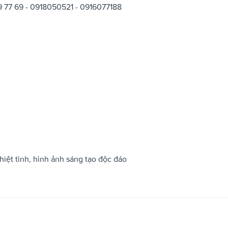
9 77 69 - 0918050521 - 0916077188
iệt tình, hình ảnh sáng tạo độc đáo