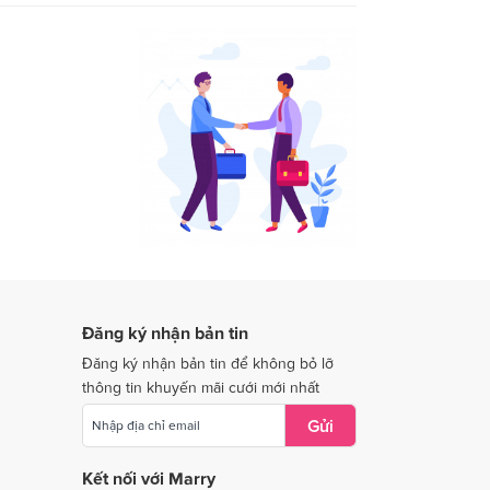
Dịch vụ cưới tại Lâm Đồng
Dịch vụ cưới tại Long An
Dịch vụ cưới tại Ninh Thuận
Dịch vụ cưới tại Quảng Nam
Dịch vụ cưới tại Quảng Trị
Dịch vụ cưới tại Thái Nguyên
Dịch vụ cưới tại Tiền Giang
Dịch vụ cưới tại Vĩnh Long
Đăng ký nhận bản tin
Dịch vụ cưới tại Bắc Giang
Đăng ký nhận bản tin để không bỏ lỡ
thông tin khuyến mãi cưới mới nhất
Gửi
Kết nối với Marry