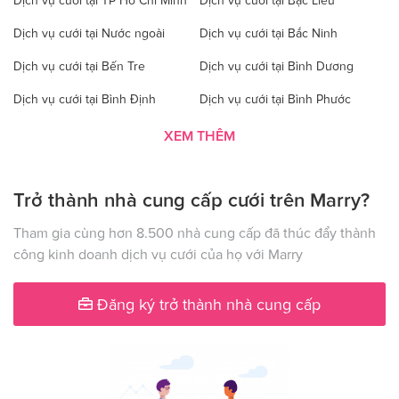
Dịch vụ cưới tại TP Hồ Chí Minh
Dịch vụ cưới tại Bạc Liêu
Dịch vụ cưới tại Nước ngoài
Dịch vụ cưới tại Bắc Ninh
Dịch vụ cưới tại Bến Tre
Dịch vụ cưới tại Bình Dương
Dịch vụ cưới tại Bình Định
Dịch vụ cưới tại Bình Phước
Dịch vụ cưới tại Bình Thuận
Dịch vụ cưới tại Cà Mau
XEM THÊM
Dịch vụ cưới tại Cao Bằng
Dịch vụ cưới tại Đăk Lăk
Trở thành nhà cung cấp cưới trên Marry?
Dịch vụ cưới tại Hà Nội
Dịch vụ cưới tại Đăk Nông
Dịch vụ cưới tại Điện Biên
Dịch vụ cưới tại Đồng Nai
Tham gia cùng hơn 8.500 nhà cung cấp đã thúc đẩy thành
công kinh doanh dịch vụ cưới của họ với Marry
Dịch vụ cưới tại Đồng Tháp
Dịch vụ cưới tại Gia Lai
Dịch vụ cưới tại Hà Giang
Dịch vụ cưới tại Hà Nam
Đăng ký trở thành nhà cung cấp
Dịch vụ cưới tại Hà Tây
Dịch vụ cưới tại Hà Tĩnh
Dịch vụ cưới tại Hải Dương
Dịch vụ cưới tại Đà Nẵng
Dịch vụ cưới tại Hậu Giang
Dịch vụ cưới tại Hòa Bình