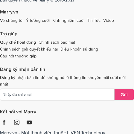
Dịch vụ cưới tại Tây Ninh
Dịch vụ cưới tại Thái Nguyên
Marry.vn
Dịch vụ cưới tại Thái Bình
Dịch vụ cưới tại Thanh Hóa
Về chúng tôi
Ý tưởng cưới
Kinh nghiệm cưới
Tin Tức
Video
Dịch vụ cưới tại Thừa Thiên - Huế
Dịch vụ cưới tại Tiền Giang
Trợ giúp
Dịch vụ cưới tại An Giang
Dịch vụ cưới tại Trà Vinh
Quy chế hoạt động
Chính sách bảo mật
Chính sách giải quyết khiếu nại
Điều khoản sử dụng
Dịch vụ cưới tại Tuyên Quang
Dịch vụ cưới tại Vĩnh Long
Câu hỏi thường gặp
Dịch vụ cưới tại Vĩnh Phúc
Dịch vụ cưới tại Yên Bái
Đăng ký nhận bản tin
Dịch vụ cưới tại Bà Rịa - Vũng Tàu
Dịch vụ cưới tại Bắc Giang
Đăng ký nhận bản tin để không bỏ lỡ thông tin khuyến mãi cưới mới
nhất
Dịch vụ cưới tại Bắc Kạn
Gửi
Kết nối với Marry
Marry.vn - Một thành viên thuộc LIVEN Technology