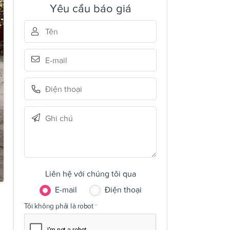
Yêu cầu báo giá
Liên hệ với chúng tôi qua
E-mail
Điện thoại
Tôi không phải là robot