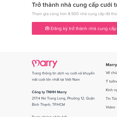
Dịch vụ cưới tại Lạng Sơn
Dịch vụ
Trở thành nhà cung cấp cưới t
Dịch vụ cưới tại Nam Định
Dịch v
Tham gia cùng hơn 8.500 nhà cung cấp đã thúc
Dịch vụ cưới tại Phú Yên
Dịch v
Đăng ký trở thành nhà cung cấp
Dịch vụ cưới tại Quảng Ngãi
Dịch v
Dịch vụ cưới tại Sóc Trăng
Dịch vụ
Dịch vụ cưới tại Thái Bình
Dịch v
Dịch vụ cưới tại An Giang
Dịch vụ
Marry
Dịch vụ cưới tại Vĩnh Phúc
Dịch vụ
Về chú
Trang thông tin dịch vụ cưới và khuyến
Dịch vụ cưới tại Bắc Kạn
mãi cưới lớn nhất tại Việt Nam
Ý tưởn
Kinh n
Công ty TNHH Marry
217/4 Nơ Trang Long, Phường 12, Quận
Tin Tứ
Bình Thạnh, TP.HCM
Video