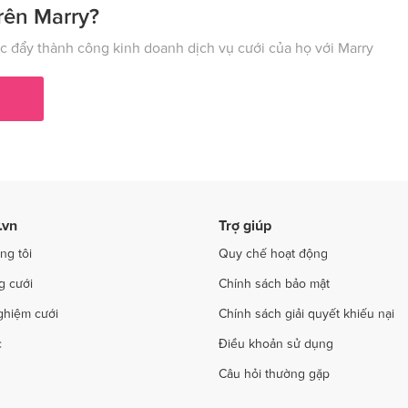
 cưới tại Lào Cai
Dịch vụ cưới tại Cần Thơ
rên Marry?
ụ cưới tại Nghệ An
Dịch vụ cưới tại Ninh Bình
 đẩy thành công kinh doanh dịch vụ cưới của họ với Marry
ụ cưới tại Phú Thọ
Dịch vụ cưới tại Quảng Bình
ụ cưới tại Hải Phòng
Dịch vụ cưới tại Quảng Ninh
 cưới tại Sơn La
Dịch vụ cưới tại Tây Ninh
ụ cưới tại Thanh Hóa
Dịch vụ cưới tại Thừa Thiên - Huế
 cưới tại Trà Vinh
Dịch vụ cưới tại Tuyên Quang
.vn
Trợ giúp
 cưới tại Yên Bái
Dịch vụ cưới tại Bà Rịa - Vũng Tàu
ng tôi
Quy chế hoạt động
g cưới
Chính sách bảo mật
ghiệm cưới
Chính sách giải quyết khiếu nại
c
Điều khoản sử dụng
Câu hỏi thường gặp