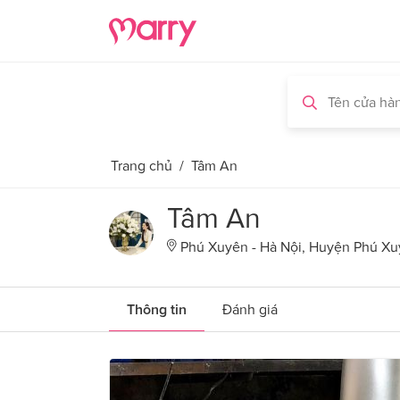
Trang chủ
/
Tâm An
Tâm An
Phú Xuyên - Hà Nội, Huyện Phú Xu
Thông tin
Đánh giá