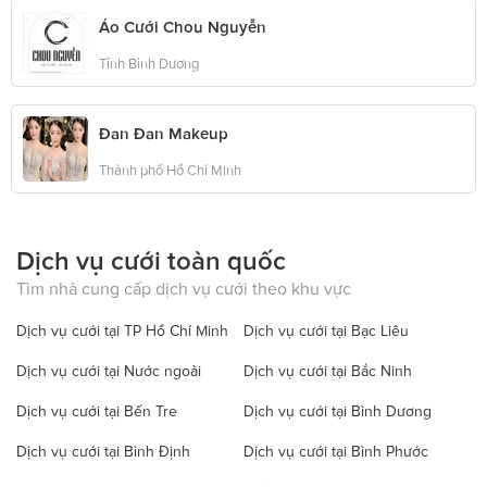
Áo Cưới Chou Nguyễn
Tỉnh Bình Dương
Đan Đan Makeup
Thành phố Hồ Chí Minh
Dịch vụ cưới toàn quốc
Tìm nhà cung cấp dịch vụ cưới theo khu vực
Dịch vụ cưới tại TP Hồ Chí Minh
Dịch vụ cưới tại Bạc Liêu
Dịch vụ cưới tại Nước ngoài
Dịch vụ cưới tại Bắc Ninh
Dịch vụ cưới tại Bến Tre
Dịch vụ cưới tại Bình Dương
Dịch vụ cưới tại Bình Định
Dịch vụ cưới tại Bình Phước