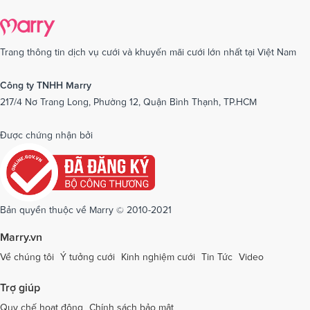
Dịch vụ cưới tại Cần Thơ
Dịch vụ cưới tại Long An
Dịch vụ cưới tại Nam Định
Dịch vụ cưới tại Nghệ An
Trang thông tin dịch vụ cưới và khuyến mãi cưới lớn nhất tại Việt Nam
Dịch vụ cưới tại Ninh Bình
Dịch vụ cưới tại Ninh Thuận
Công ty TNHH Marry
217/4 Nơ Trang Long, Phường 12, Quận Bình Thạnh, TP.HCM
Dịch vụ cưới tại Phú Yên
Dịch vụ cưới tại Phú Thọ
Dịch vụ cưới tại Quảng Bình
Dịch vụ cưới tại Quảng Nam
Được chứng nhận bởi
Dịch vụ cưới tại Quảng Ngãi
Dịch vụ cưới tại Hải Phòng
Dịch vụ cưới tại Quảng Ninh
Dịch vụ cưới tại Quảng Trị
Dịch vụ cưới tại Sóc Trăng
Dịch vụ cưới tại Sơn La
Bản quyền thuộc về Marry © 2010-2021
Dịch vụ cưới tại Tây Ninh
Dịch vụ cưới tại Thái Nguyên
Marry.vn
Dịch vụ cưới tại Thái Bình
Dịch vụ cưới tại Thanh Hóa
Về chúng tôi
Ý tưởng cưới
Kinh nghiệm cưới
Tin Tức
Video
Dịch vụ cưới tại Thừa Thiên - Huế
Dịch vụ cưới tại Tiền Giang
Trợ giúp
Dịch vụ cưới tại An Giang
Dịch vụ cưới tại Trà Vinh
Quy chế hoạt động
Chính sách bảo mật