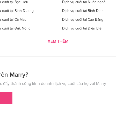
 cưới tại Bạc Liêu
Dịch vụ cưới tại Nước ngoài
ụ cưới tại Bình Dương
Dịch vụ cưới tại Bình Định
ụ cưới tại Cà Mau
Dịch vụ cưới tại Cao Bằng
ụ cưới tại Đăk Nông
Dịch vụ cưới tại Điện Biên
 cưới tại Gia Lai
Dịch vụ cưới tại Hà Giang
XEM THÊM
 cưới tại Hà Tĩnh
Dịch vụ cưới tại Hải Dương
ụ cưới tại Hòa Bình
Dịch vụ cưới tại Hưng Yên
ụ cưới tại Kon Tom
Dịch vụ cưới tại Lai Châu
 cưới tại Lào Cai
Dịch vụ cưới tại Cần Thơ
rên Marry?
ụ cưới tại Nghệ An
Dịch vụ cưới tại Ninh Bình
 đẩy thành công kinh doanh dịch vụ cưới của họ với Marry
ụ cưới tại Phú Thọ
Dịch vụ cưới tại Quảng Bình
ụ cưới tại Hải Phòng
Dịch vụ cưới tại Quảng Ninh
 cưới tại Sơn La
Dịch vụ cưới tại Tây Ninh