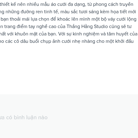
thiết kế nên nhiều mẫu áo cưới đa dạng, từ phong cách truyền
g những đường ren tinh tế, màu sắc tươi sáng kèm họa tiết mới
 bạn thoải mái lựa chọn để khoác lên mình một bộ váy cưới lộng
iên trang điểm tay nghề cao của Thắng Hằng Studio cũng sẽ tư
nhất với khuôn mặt của bạn. Với sự kinh nghiệm và tâm huyết của
ho các cô dâu buổi chụp ảnh cưới nhẹ nhàng cho một khởi đầu
a có bình luận nào