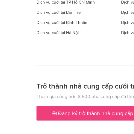
Dịch vụ cưới tại TP Hồ Chí Minh
Dịch vụ
Dịch vụ cưới tại Bến Tre
Dịch v
Dịch vụ cưới tại Bình Thuận
Dịch v
Dịch vụ cưới tại Hà Nội
Dịch v
Dịch vụ cưới tại Đồng Tháp
Dịch vụ
Dịch vụ cưới tại Hà Tây
Dịch vụ
Dịch vụ cưới tại Hậu Giang
Dịch v
Dịch vụ cưới tại Kiên Giang
Dịch v
Dịch vụ cưới tại Lạng Sơn
Dịch vụ
Trở thành nhà cung cấp cưới t
Dịch vụ cưới tại Nam Định
Dịch v
Tham gia cùng hơn 8.500 nhà cung cấp đã thúc
Dịch vụ cưới tại Phú Yên
Dịch v
Đăng ký trở thành nhà cung cấp
Dịch vụ cưới tại Quảng Ngãi
Dịch v
Dịch vụ cưới tại Sóc Trăng
Dịch vụ