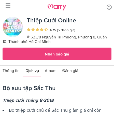
☰
/
/
Trang chủ
Sản phẩm dịch vụ
Bộ sưu tập Sắc Thu
Thiệp Cưới Online
4.75
(5 đánh giá)
523/8 Nguyễn Tri Phương, Phường 8, Quận
10, Thành phố Hồ Chí Minh
Nhận báo giá
Thông tin
Dịch vụ
Album
Đánh giá
Bộ sưu tập Sắc Thu
Thiệp cưới Tháng 8-2018
Bộ thiệp cưới chủ đề Sắc Thu giảm giá chỉ còn