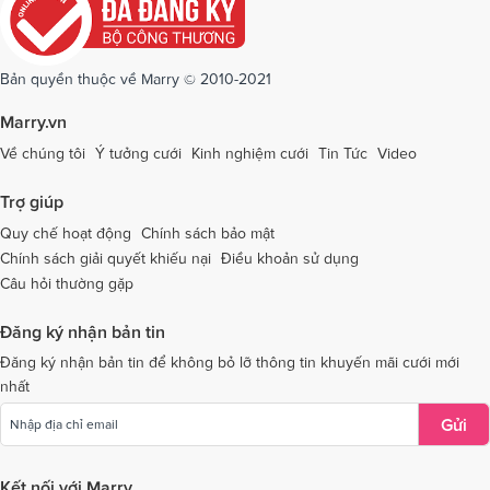
Dịch vụ cưới tại Quảng Ninh
Dịch vụ cưới tại Quảng Trị
Dịch vụ cưới tại Sóc Trăng
Dịch vụ cưới tại Sơn La
Bản quyền thuộc về Marry © 2010-2021
Dịch vụ cưới tại Tây Ninh
Dịch vụ cưới tại Thái Nguyên
Marry.vn
Dịch vụ cưới tại Thái Bình
Dịch vụ cưới tại Thanh Hóa
Về chúng tôi
Ý tưởng cưới
Kinh nghiệm cưới
Tin Tức
Video
Dịch vụ cưới tại Thừa Thiên - Huế
Dịch vụ cưới tại Tiền Giang
Trợ giúp
Dịch vụ cưới tại An Giang
Dịch vụ cưới tại Trà Vinh
Quy chế hoạt động
Chính sách bảo mật
Chính sách giải quyết khiếu nại
Điều khoản sử dụng
Dịch vụ cưới tại Tuyên Quang
Dịch vụ cưới tại Vĩnh Long
Câu hỏi thường gặp
Dịch vụ cưới tại Vĩnh Phúc
Dịch vụ cưới tại Yên Bái
Đăng ký nhận bản tin
Dịch vụ cưới tại Bà Rịa - Vũng Tàu
Dịch vụ cưới tại Bắc Giang
Đăng ký nhận bản tin để không bỏ lỡ thông tin khuyến mãi cưới mới
nhất
Dịch vụ cưới tại Bắc Kạn
Gửi
Kết nối với Marry