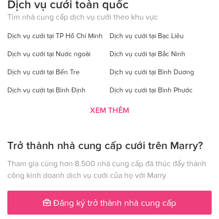
Dịch vụ cưới toàn quốc
Tìm nhà cung cấp dịch vụ cưới theo khu vực
Dịch vụ cưới tại TP Hồ Chí Minh
Dịch vụ cưới tại Bạc Liêu
Dịch vụ cưới tại Nước ngoài
Dịch vụ cưới tại Bắc Ninh
Dịch vụ cưới tại Bến Tre
Dịch vụ cưới tại Bình Dương
Dịch vụ cưới tại Bình Định
Dịch vụ cưới tại Bình Phước
Dịch vụ cưới tại Bình Thuận
Dịch vụ cưới tại Cà Mau
XEM THÊM
Dịch vụ cưới tại Cao Bằng
Dịch vụ cưới tại Đăk Lăk
Trở thành nhà cung cấp cưới trên Marry?
Dịch vụ cưới tại Hà Nội
Dịch vụ cưới tại Đăk Nông
Dịch vụ cưới tại Điện Biên
Dịch vụ cưới tại Đồng Nai
Tham gia cùng hơn 8.500 nhà cung cấp đã thúc đẩy thành
công kinh doanh dịch vụ cưới của họ với Marry
Dịch vụ cưới tại Đồng Tháp
Dịch vụ cưới tại Gia Lai
Dịch vụ cưới tại Hà Giang
Dịch vụ cưới tại Hà Nam
Đăng ký trở thành nhà cung cấp
Dịch vụ cưới tại Hà Tây
Dịch vụ cưới tại Hà Tĩnh