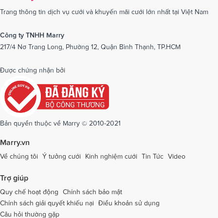
Dịch vụ cưới tại Nam Định
Dịch vụ cưới tại Nghệ An
Trang thông tin dịch vụ cưới và khuyến mãi cưới lớn nhất tại Việt Nam
Dịch vụ cưới tại Ninh Bình
Dịch vụ cưới tại Ninh Thuận
Công ty TNHH Marry
217/4 Nơ Trang Long, Phường 12, Quận Bình Thạnh, TP.HCM
Dịch vụ cưới tại Phú Yên
Dịch vụ cưới tại Phú Thọ
Dịch vụ cưới tại Quảng Bình
Dịch vụ cưới tại Quảng Nam
Được chứng nhận bởi
Dịch vụ cưới tại Quảng Ngãi
Dịch vụ cưới tại Hải Phòng
Dịch vụ cưới tại Quảng Ninh
Dịch vụ cưới tại Quảng Trị
Dịch vụ cưới tại Sóc Trăng
Dịch vụ cưới tại Sơn La
Bản quyền thuộc về Marry © 2010-2021
Dịch vụ cưới tại Tây Ninh
Dịch vụ cưới tại Thái Nguyên
Marry.vn
Dịch vụ cưới tại Thái Bình
Dịch vụ cưới tại Thanh Hóa
Về chúng tôi
Ý tưởng cưới
Kinh nghiệm cưới
Tin Tức
Video
Dịch vụ cưới tại Thừa Thiên - Huế
Dịch vụ cưới tại Tiền Giang
Trợ giúp
Dịch vụ cưới tại An Giang
Dịch vụ cưới tại Trà Vinh
Quy chế hoạt động
Chính sách bảo mật
Chính sách giải quyết khiếu nại
Điều khoản sử dụng
Dịch vụ cưới tại Tuyên Quang
Dịch vụ cưới tại Vĩnh Long
Câu hỏi thường gặp